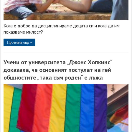
Кога е добре да дисциплинираме децата си и кога да им
показваме милост?
Прочетете още »
Учени от университета „Джонс Хопкинс“
доказаха, че основният постулат на гей
общностите „така съм роден“ е лъжа