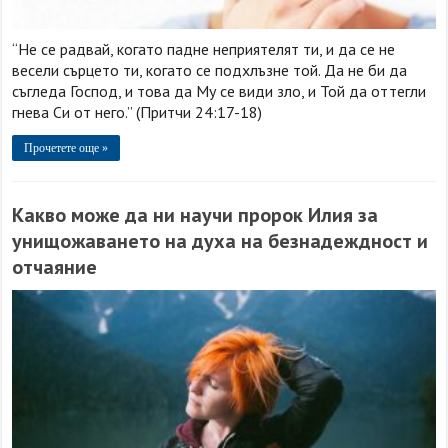
“Не се радвай, когато падне неприятелят ти, и да се не
весели сърцето ти, когато се подхлъзне той. Да не би да
съгледа Господ, и това да Му се види зло, и Той да оттегли
гнева Си от него.” (Притчи 24:17-18)
Прочетете още »
Какво може да ни научи пророк Илия за
унищожаването на духа на безнадеждност и
отчаяние