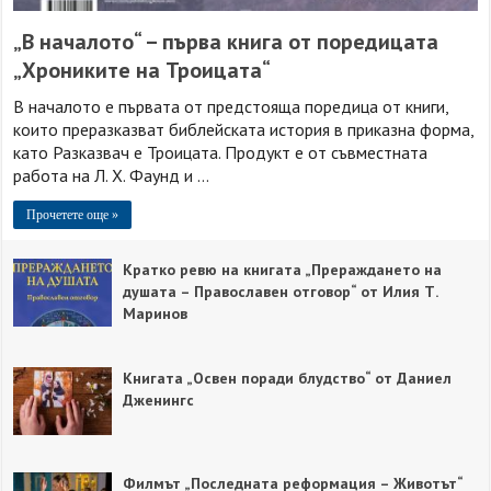
„В началото“ – първа книга от поредицата
„Хрониките на Троицата“
В началото е първата от предстояща поредица от книги,
които преразказват библейската история в приказна форма,
като Разказвач е Троицата. Продукт е от съвместната
работа на Л. Х. Фаунд и …
Прочетете още »
Кратко ревю на книгата „Прераждането на
душата – Православен отговор“ от Илия Т.
Маринов
Книгата „Освен поради блудство“ от Даниел
Дженингс
Филмът „Последната реформация – Животът“