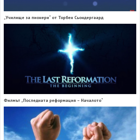
Адвентен пастор получи отличие „За гражданска доблест“ в
Кърджали
БММ – Мисионерски бюлетин за месец септември, 2015 г.