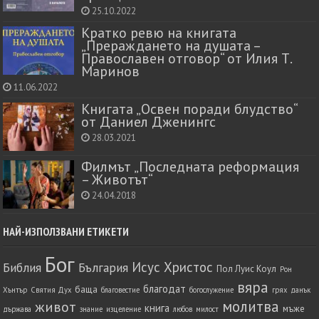
25.10.2022
Кратко ревю на книгата
„Прераждането на душата –
Православен отговор“ от Илия Т.
Маринов
11.06.2022
Книгата „Освен поради блудство“
от Даниел Дженингс
28.03.2021
Филмът „Последната реформация
– Животът“
24.04.2018
НАЙ-ИЗПОЛЗВАНИ ЕТИКЕТИ
Бог
Исус Христос
Библия
България
Пол Луис Коул
Рон
вяра
благодат
баща
Хънтър
Святия Дух
благовестие
богослужение
грях
данък
молитва
живот
книга
мъже
държава
знание
изцеление
любов
милост