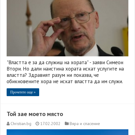
"Властта е за да служиш на хората" - заяви Симеон
Втори. Но дали наистина хората искат услугите на
властта? Здравият разум ни показва, че
обикновените хора не искат властта да им служи.
Прочетете още »
Той зае моето място
Christian.bg
17.02.2002
Вяра и спасение