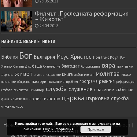
28.03.2021
Филмът „Последната реформация
– Животът“
24.04.2018
НАЙ-ИЗПОЛЗВАНИ ЕТИКЕТИ
Бог
Исус Христос
Библия
България
Пол Луис Коул
Рон
вяра
благодат
баща
Хънтър
Святия Дух
благовестие
богослужение
грях
данък
молитва
живот
книга
мъже
държава
знание
изцеление
любов
милост
програма
религия
пастори
покаяние
наказание
общество
проблем
реформация
служба
служение
спасение
събитие
семинар
свобода
семейство
църква
църковна служба
християнство
християнин
филм
чиновник
чудо
Използвайки този сайт, Вие се съгласявате с използването на
Начало
|
За нас
|
Условия за ползване
|
Поверителност
|
бисквитки.
Още информация
Приемам
Контакти
© 2002-2026
Christian.bg
- Всички права запазени.