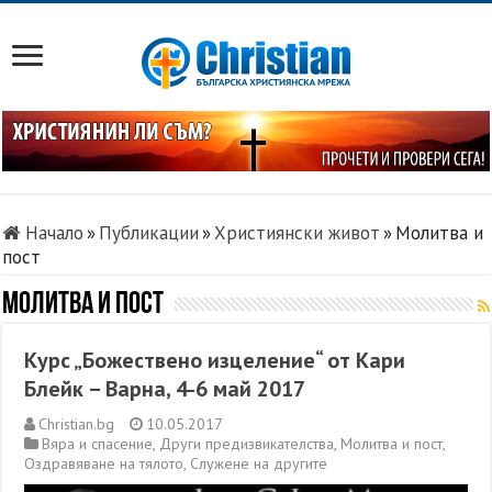
Начало
»
Публикации
»
Християнски живот
»
Молитва и
пост
Молитва и пост
Курс „Божествено изцеление“ от Кари
Блейк – Варна, 4-6 май 2017
Christian.bg
10.05.2017
Вяра и спасение
,
Други предизвикателства
,
Молитва и пост
,
Оздравяване на тялото
,
Служене на другите