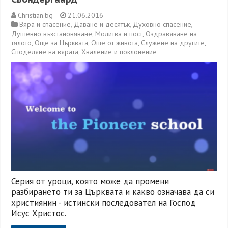
Christian.bg
21.06.2016
Вяра и спасение
,
Даване и десятък
,
Духовно спасение
,
Душевно възстановяване
,
Молитва и пост
,
Оздравяване на
тялото
,
Още за Църквата
,
Още от живота
,
Служене на другите
,
Споделяне на вярата
,
Хваление и поклонение
Серия от уроци, която може да промени
разбирането ти за Църквата и какво означава да си
християнин - истински последовател на Господ
Исус Христос.