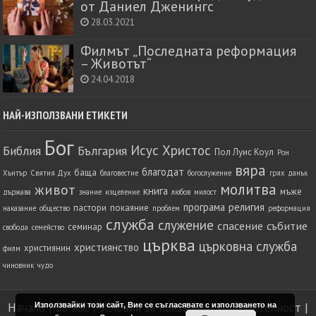
от Даниел Дженингс
28.03.2021
Филмът „Последната реформация
– Животът“
24.04.2018
НАЙ-ИЗПОЛЗВАНИ ЕТИКЕТИ
Бог
Исус Христос
Библия
България
Пол Луис Коул
Рон
вяра
благодат
баща
Хънтър
Святия Дух
благовестие
богослужение
грях
данък
молитва
живот
книга
мъже
държава
знание
изцеление
любов
милост
програма
религия
пастори
покаяние
наказание
общество
проблем
реформация
служба
служение
спасение
събитие
семинар
свобода
семейство
църква
църковна служба
християнство
християнин
филм
чиновник
чудо
Използвайки този сайт, Вие се съгласявате с използването на
Начало
|
За нас
|
Условия за ползване
|
Поверителност
|