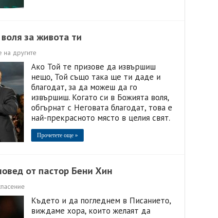
 воля за живота ти
 на другите
Ако Той те призове да извършиш
нещо, Той също така ще ти даде и
благодат, за да можеш да го
извършиш. Когато си в Божията воля,
обгърнат с Неговата благодат, това е
най-прекрасното място в целия свят.
Прочетете още »
повед от пастор Бени Хин
спасение
Където и да погледнем в Писанието,
виждаме хора, които желаят да