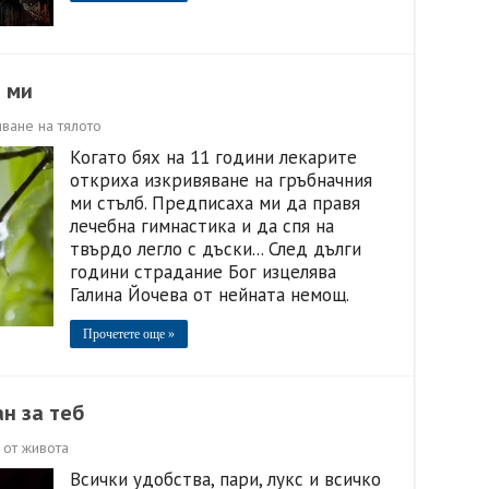
а ми
ване на тялото
Когато бях на 11 години лекарите
откриха изкривяване на гръбначния
ми стълб. Предписаха ми да правя
лечебна гимнастика и да спя на
твърдо легло с дъски... След дълги
години страдание Бог изцелява
Галина Йочева от нейната немощ.
Прочетете още »
н за теб
от живота
Всички удобства, пари, лукс и всичко