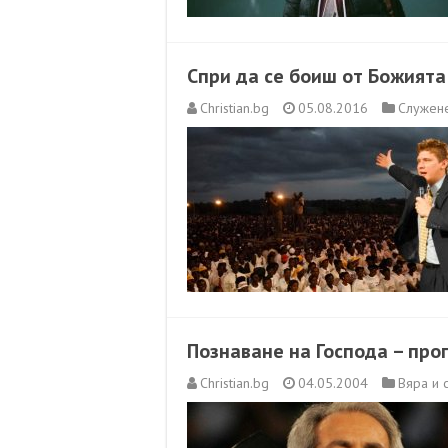
Спри да се боиш от Божията
Christian.bg
05.08.2016
Служене
Познаване на Господа – про
Christian.bg
04.05.2004
Вяра и 