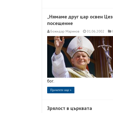
„Нямаме друг цар освен Цез
посещение
Божидар Маринов
01.06.2002
бог.
Прочетете още »
Зрялост в църквата