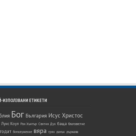
Й-ИЗПОЛЗВАНИ ЕТИКЕТИ
Бог
Исус Христос
блия
България
 Луис Коул
баща
Рон Хънтър
Святия Дух
благовестие
вяра
агодат
богослужение
грях
данък
държава