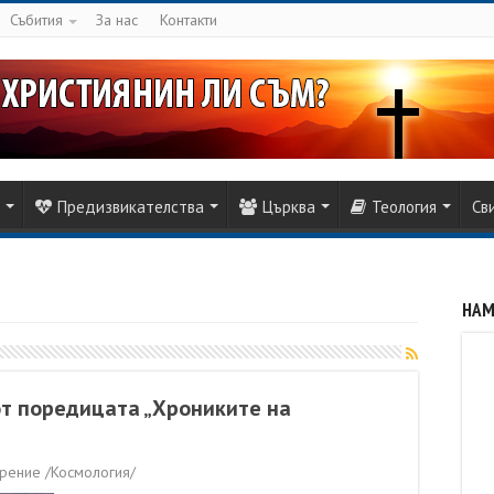
Събития
За нас
Контакти
Предизвикателства
Църква
Теология
Св
НАМ
 от поредицата „Хрониките на
рение /Космология/