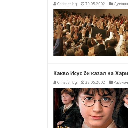
Christian.bg
30.05.2002
Духовн
Какво Исус би казал на Хар
Christian.bg
28.05.2002
Развле