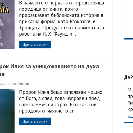
В началото е първата от предстояща
поредица от книги, които
преразказват библейската история в
приказна форма, като Разказвач е
Троицата. Продукт е от съвместната
работа на Л. Х. Фаунд и …
Прочетете още »
орок Илия за унищожаването на духа
ие
ДАР
нални проблеми
Мо
Пророк Илия беше използван мощно
пр
от Бога, а след това изправен пред
Ти
най-големия си страх. Ето как той
кр
преодоля отчаянието си.
ад
Прочетете още »