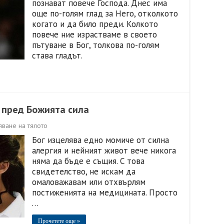
познават повече Господа. Днес има
още по-голям глад за Него, отколкото
когато и да било преди. Колкото
повече ние израстваме в своето
пътуване в Бог, толкова по-голям
става гладът.
 пред Божията сила
ване на тялото
Бог изцелява едно момиче от силна
алергия и нейният живот вече никога
няма да бъде е същия. С това
свидетелство, не искам да
омаловажавам или отхвърлям
постиженията на медицината. Просто
…
Прочетете още »