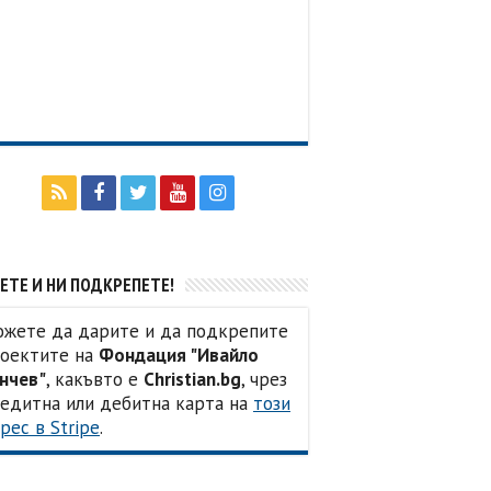
ЕТЕ И НИ ПОДКРЕПЕТЕ!
жете да дарите и да подкрепите
оектите на
Фондация "Ивайло
нчев"
, какъвто е
Christian.bg
, чрез
едитна или дебитна карта на
този
рес в Stripe
.