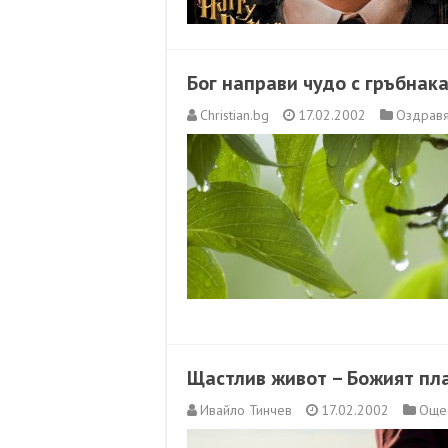
Бог направи чудо с гръбнак
Christian.bg
17.02.2002
Оздравя
Щастлив живот – Божият пла
Ивайло Тинчев
17.02.2002
Още 