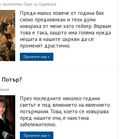
и проблеми
,
Още за Църквата
Преди малко повече от година бях
силно предизвикан и тези думи
извираха от мене като гейзер. Вярвам
това е така, защото има голяма нужда
нещата в нашите църкви да се
променят драстично.
Прочетете още »
и Потър?
чения
През последните няколко години
светът е под влиянието на явлението
потърмания. Това, което се извършва
пред нашите очи, е наистина
забележително.
Прочетете още »