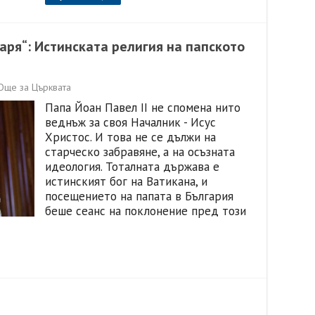
аря“: Истинската религия на папското
Още за Църквата
Папа Йоан Павел II не спомена нито
веднъж за своя Началник - Исус
Христос. И това не се дължи на
старческо забравяне, а на осъзната
идеология. Тоталната държава е
истинският бог на Ватикана, и
посещението на папата в България
беше сеанс на поклонение пред този