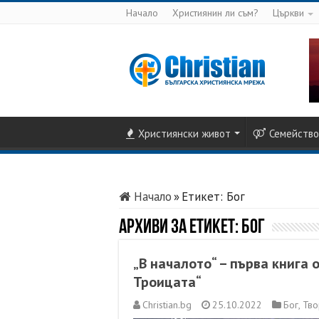
Начало
Християнин ли съм?
Църкви
Християнски живот
Семейство
Начало
»
Етикет:
Бог
Архиви за етикет:
Бог
„В началото“ – първа книга
Троицата“
Christian.bg
25.10.2022
Бог
,
Тво