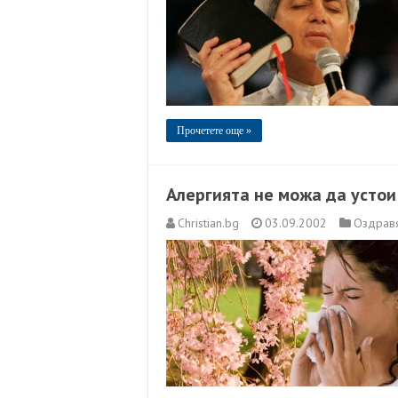
Прочетете още »
Алергията не можа да устои
Christian.bg
03.09.2002
Оздравя