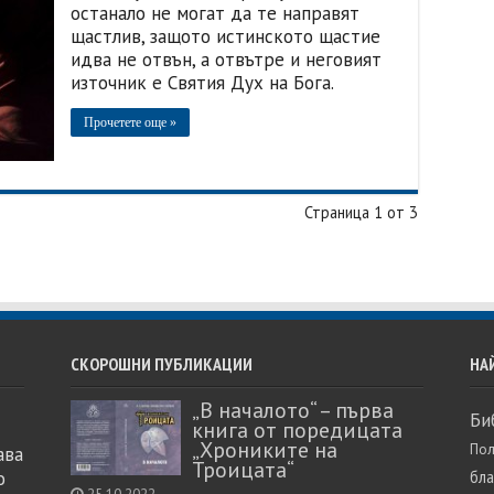
останало не могат да те направят
щастлив, защото истинското щастие
идва не отвън, а отвътре и неговият
източник е Святия Дух на Бога.
Прочетете още »
Страница 1 от 3
СКОРОШНИ ПУБЛИКАЦИИ
НА
„В началото“ – първа
Би
книга от поредицата
„Хрониките на
Пол
ава
Троицата“
о
бл