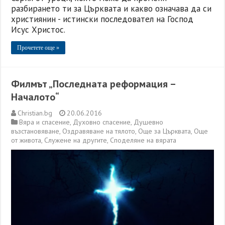
разбирането ти за Църквата и какво означава да си
християнин - истински последовател на Господ
Исус Христос.
Прочетете още »
Филмът „Последната реформация –
Началото“
Christian.bg
20.06.2016
Вяра и спасение
,
Духовно спасение
,
Душевно
възстановяване
,
Оздравяване на тялото
,
Още за Църквата
,
Още
от живота
,
Служене на другите
,
Споделяне на вярата