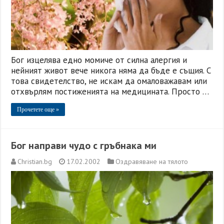
Бог изцелява едно момиче от силна алергия и
нейният живот вече никога няма да бъде е същия. С
това свидетелство, не искам да омаловажавам или
отхвърлям постиженията на медицината. Просто …
Прочетете още »
Бог направи чудо с гръбнака ми
Christian.bg
17.02.2002
Оздравяване на тялото