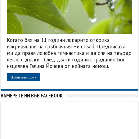
Когато бях на 11 години лекарите откриха
изкривяване на гръбначния ми стълб. Предписаха
ми да правя лечебна гимнастика и да спя на твърдо
легло с дъски... След дълги години страдание Бог
изцелява Галина Йочева от нейната немощ.
Прочетете още »
НАМЕРЕТЕ НИ ВЪВ FACEBOOK