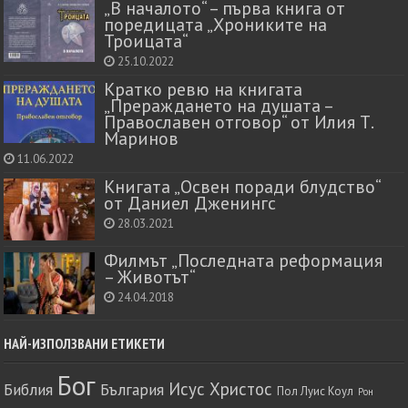
„В началото“ – първа книга от
поредицата „Хрониките на
Троицата“
25.10.2022
Кратко ревю на книгата
„Прераждането на душата –
Православен отговор“ от Илия Т.
Маринов
11.06.2022
Книгата „Освен поради блудство“
от Даниел Дженингс
28.03.2021
Филмът „Последната реформация
– Животът“
24.04.2018
НАЙ-ИЗПОЛЗВАНИ ЕТИКЕТИ
Бог
Исус Христос
Библия
България
Пол Луис Коул
Рон