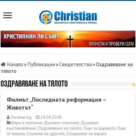
Начало
»
Публикации
»
Свидетелства
»
Оздравяване на
тялото
Оздравяване на тялото
Филмът „Последната реформация –
Животът“
Christian.bg
24.04.2018
Вяра и спасение
,
Духовно спасение
,
Душевно
възстановяване
,
Оздравяване на тялото
,
Още за Църквата
,
Още
от живота
,
Служене на другите
,
Споделяне на вярата