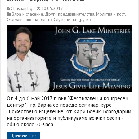
Christian.bg
10.05.2017
Вяра и спасение
,
Други предизвикателства
,
Молитва и пост
,
Оздравяване на тялото
,
Служене на другите
От 4 до 6 май 2017 г. във "Фестивален и конгресен
център" - гр. Варна се поведе семинар-курс
"Божествено изцеление" от Кари Блейк. Благодарим
на организаторите и публикуваме всички сесии -
общо около 20 часа.
Прочетете още »