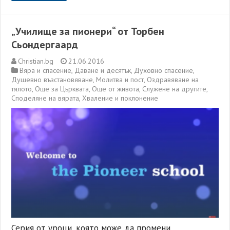
„Училище за пионери“ от Торбен
Сьондергаард
Christian.bg
21.06.2016
Вяра и спасение
,
Даване и десятък
,
Духовно спасение
,
Душевно възстановяване
,
Молитва и пост
,
Оздравяване на
тялото
,
Още за Църквата
,
Още от живота
,
Служене на другите
,
Споделяне на вярата
,
Хваление и поклонение
Серия от уроци, която може да промени