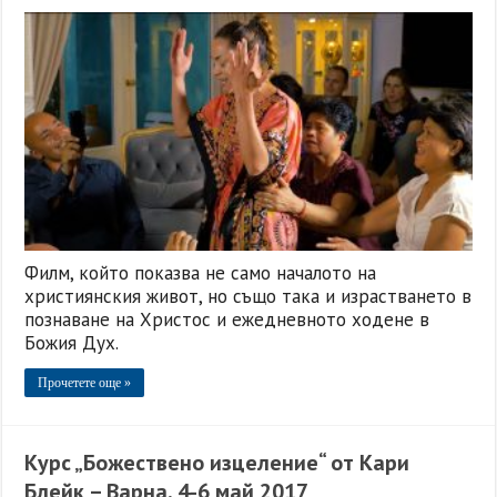
Филм, който показва не само началото на
християнския живот, но също така и израстването в
познаване на Христос и ежедневното ходене в
Божия Дух.
Прочетете още »
Курс „Божествено изцеление“ от Кари
Блейк – Варна, 4-6 май 2017