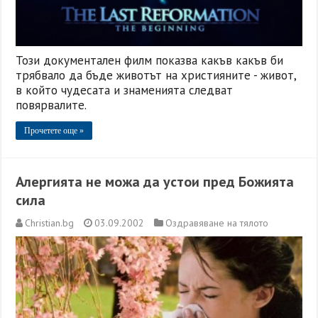
Този документален филм показва какъв какъв би
трябвало да бъде животът на християните - живот,
в който чудесата и знаменията следват
повярвалите.
Прочетете още »
Алергията не можа да устои пред Божията
сила
Christian.bg
03.09.2002
Оздравяване на тялото