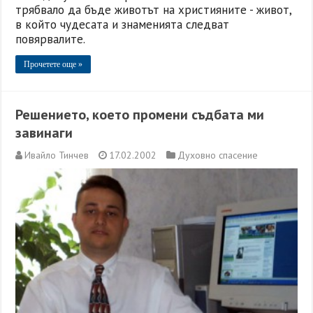
трябвало да бъде животът на християните - живот,
в който чудесата и знаменията следват
повярвалите.
Прочетете още »
Решението, което промени съдбата ми
завинаги
Ивайло Тинчев
17.02.2002
Духовно спасение