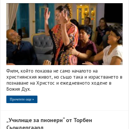
Филм, който показва не само началото на
християнския живот, но също така и израстването в
познаване на Христос и ежедневното ходене в
Божия Дух.
Прочетете още »
„Училище за пионери“ от Торбен
Сьондергаард