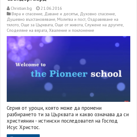
Christian.bg
21.06.2016
Вяра и спасение
,
Даване и десятък
,
Духовно спасение
,
Душевно възстановяване
,
Молитва и пост
,
Оздравяване на
тялото
,
Още за Църквата
,
Още от живота
,
Служене на другите
,
Споделяне на вярата
,
Хваление и поклонение
Серия от уроци, която може да промени
разбирането ти за Църквата и какво означава да си
християнин - истински последовател на Господ
Исус Христос.