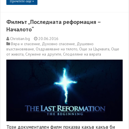
Прочетете още »
Филмът „Последната реформация –
Началото“
Christian.bg
20.06.2016
Вяра и спасение
,
Духовно спасение
,
Душевно
възстановяване
,
Оздравяване на тялото
,
Още за Църквата
,
Още
от живота
,
Служене на другите
,
Споделяне на вярата
Този документален филм показва какъв какъв би