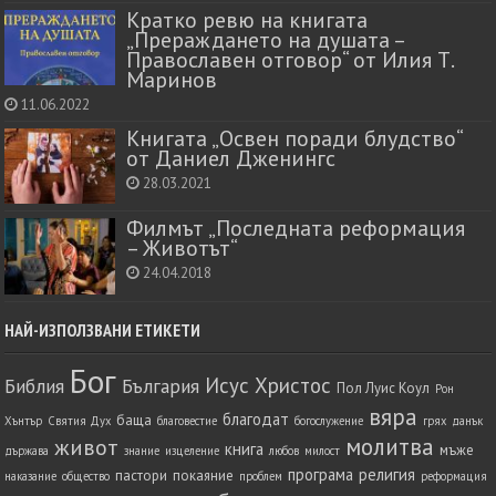
Кратко ревю на книгата
„Прераждането на душата –
Православен отговор“ от Илия Т.
Маринов
11.06.2022
Книгата „Освен поради блудство“
от Даниел Дженингс
28.03.2021
Филмът „Последната реформация
– Животът“
24.04.2018
НАЙ-ИЗПОЛЗВАНИ ЕТИКЕТИ
Бог
Исус Христос
Библия
България
Пол Луис Коул
Рон
вяра
благодат
баща
Хънтър
Святия Дух
благовестие
богослужение
грях
данък
молитва
живот
книга
мъже
държава
знание
изцеление
любов
милост
програма
религия
пастори
покаяние
наказание
общество
проблем
реформация