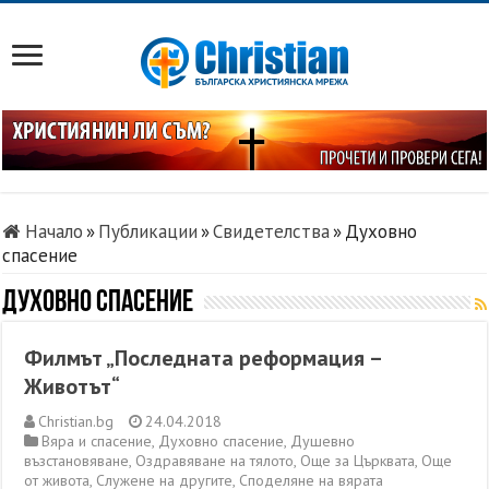
Начало
»
Публикации
»
Свидетелства
»
Духовно
спасение
Духовно спасение
Филмът „Последната реформация –
Животът“
Christian.bg
24.04.2018
Вяра и спасение
,
Духовно спасение
,
Душевно
възстановяване
,
Оздравяване на тялото
,
Още за Църквата
,
Още
от живота
,
Служене на другите
,
Споделяне на вярата