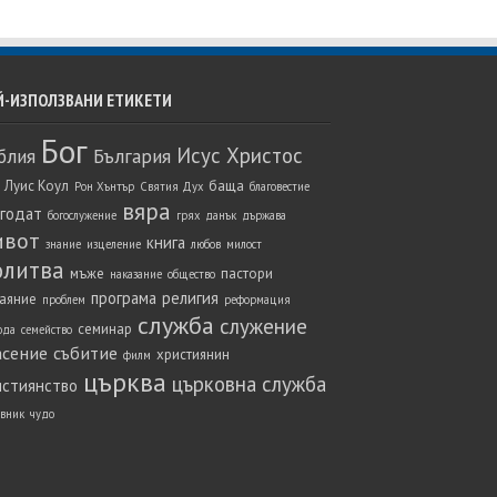
Й-ИЗПОЛЗВАНИ ЕТИКЕТИ
Бог
Исус Христос
блия
България
 Луис Коул
баща
Рон Хънтър
Святия Дух
благовестие
вяра
агодат
богослужение
грях
данък
държава
ивот
книга
знание
изцеление
любов
милост
олитва
мъже
пастори
наказание
общество
програма
религия
аяние
проблем
реформация
служба
служение
семинар
ода
семейство
асение
събитие
християнин
филм
църква
църковна служба
истиянство
вник
чудо