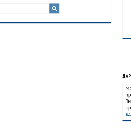
ДАР
Мо
пр
Ти
кр
ад