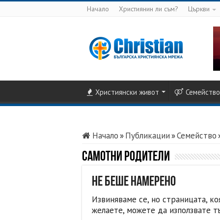
Начало
Християнин ли съм?
Църкви
Християнски живот
Семейство
Начало
»
Публикации
»
Семейство
Самотни родители
Не беше намерено
Извиняваме се, но страницата, ко
желаете, можете да използвате т