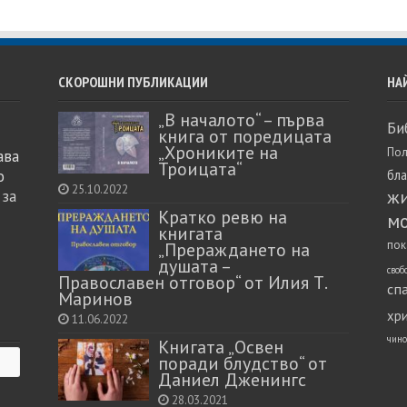
СКОРОШНИ ПУБЛИКАЦИИ
НА
„В началото“ – първа
Би
книга от поредицата
„Хрониките на
Пол
ава
Троицата“
о
бл
25.10.2022
ж
 за
Кратко ревю на
м
книгата
пок
„Прераждането на
душата –
своб
Православен отговор“ от Илия Т.
сп
Маринов
хр
11.06.2022
чино
Книгата „Освен
поради блудство“ от
Даниел Дженингс
28.03.2021