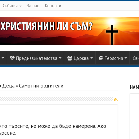
Събития
За нас
Контакти
Предизвикателства
Църква
Теология
Св
»
Деца
»
Самотни родители
НАМ
ято търсите, не може да бъде намерена. Ако
ърсене.