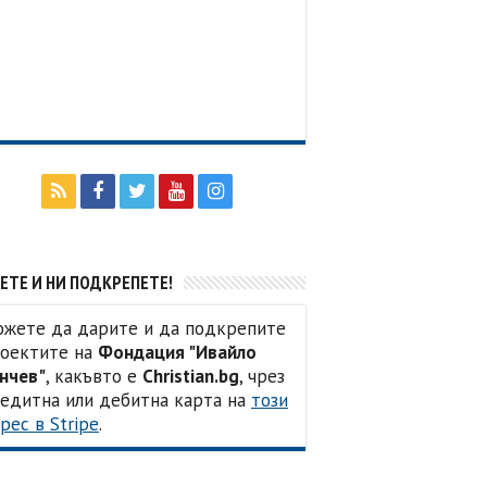
ЕТЕ И НИ ПОДКРЕПЕТЕ!
жете да дарите и да подкрепите
оектите на
Фондация "Ивайло
нчев"
, какъвто е
Christian.bg
, чрез
едитна или дебитна карта на
този
рес в Stripe
.