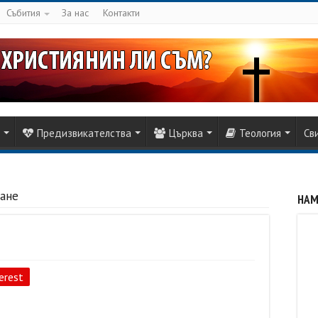
Събития
За нас
Контакти
Предизвикателства
Църква
Теология
Св
ване
НАМ
erest