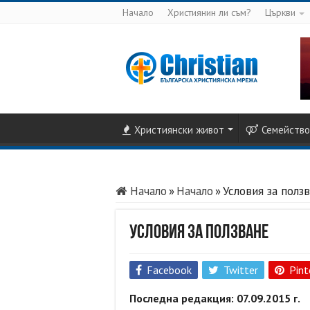
Начало
Християнин ли съм?
Църкви
Християнски живот
Семейство
Начало
»
Начало
»
Условия за полз
Условия за ползване
Facebook
Twitter
Pint
Последна редакция: 07.09.2015 г.