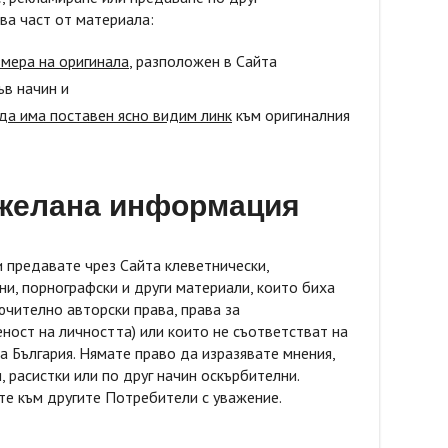
ва част от материала:
змера на оригинала
, разположен в Сайта
ъв начин и
да има поставен ясно видим линк
към оригиналния
ежелана информация
и предавате чрез Сайта клеветнически,
и, порнографски и други материали, които биха
ючително авторски права, права за
ност на личността) или които не съответстват на
а България. Нямате право да изразявате мнения,
и, расистки или по друг начин оскърбителни.
те към другите Потребители с уважение.