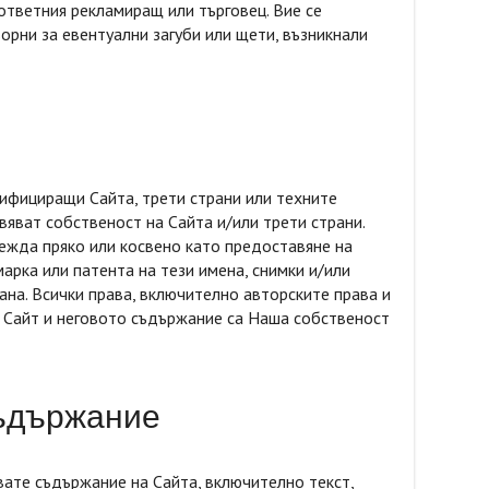
ответния рекламиращ или търговец. Вие се
орни за евентуални загуби или щети, възникнали
тифициращи Сайта, трети страни или техните
явяват собственост на Сайта и/или трети страни.
лежда пряко или косвено като предоставяне на
марка или патента на тези имена, снимки и/или
рана. Всички права, включително авторските права и
 Сайт и неговото съдържание са Наша собственост
съдържание
ате съдържание на Сайта, включително текст,