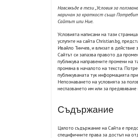
Навсякъде в тези „Условия за ползване
наричан за краткост също Потребител
Сайтът или Ние.
Условията написани на тази страница
услугите на сайта Christian.bg, пред
Ивайло Тинчев, и влизат в действие 
Сайтът си запазва правото да промен
публикува направените промени на т
промяна в началото на текста. Потре
публикуваната тук информацията при
Непознаването на условията за ползв
неспазването им или за предявяване 
Съдържание
Цялото съдържание на Сайта е предо
специфичните права за достъп на от