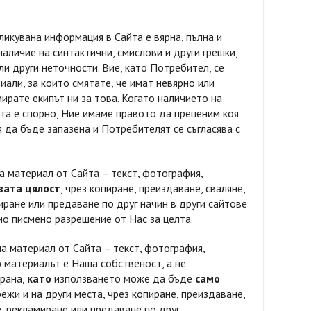
бликувана информация в Сайта е вярна, пълна и
наличие на синтактични, смислови и други грешки,
и други неточности. Вие, като Потребител, се
али, за които смятате, че имат невярно или
ате екипът ни за това. Когато наличието на
та е спорно, Ние имаме правото да преценим коя
 да бъде запазена и Потребителят се съгласява с
а материал от Сайта – текст, фотография,
вата цялост
, чрез копиране, преиздаване, сваляне,
ране или предаване по друг начин в други сайтове
ено писмено разрешение
от Нас за целта.
а материал от Сайта – текст, фотография,
о
материалът е Наша собственост, а не
трана,
като
използването може да бъде
само
ежи и на други места, чрез копиране, преиздаване,
, рекламиране или предаване по друг