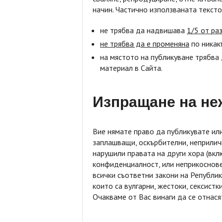
начин. Частично използваната тексто
не трябва да надвишава
1/5 от ра
не трябва да е променяна
по никак
на мястото на публикуване трябва
материал в Сайта.
Изпращане на н
Вие нямате право да публикувате ил
заплашващи, оскърбителни, неприличн
нарушили правата на други хора (вкл
конфиденциалност, или неприкоснове
всички съответни закони на Републик
които са вулгарни, жестоки, сексистк
Очакваме от Вас винаги да се отнася