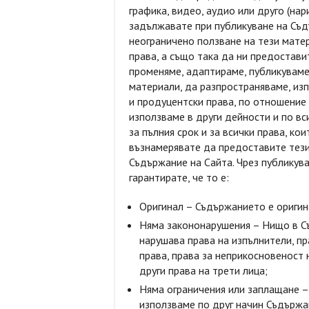
графика, видео, аудио или друго (на
задължавате при публикуване на Съд
неограничено ползване на тези мате
права, а също така да ни предостав
променяме, адаптираме, публикувам
материали, да разпространяваме, из
и продуцентски права, по отношение
използваме в други дейности и по вси
за пълния срок и за всички права, ко
възнамерявате да предоставите тези
Съдържание на Сайта. Чрез публикув
гарантирате, че то е:
Оригинал – Съдържанието е оригин
Няма закононарушения – Нищо в Съ
нарушава права на изпълнители, пр
права, права за неприкосновеност н
други права на трети лица;
Няма ограничения или заплащане –
използваме по друг начин Съдържа