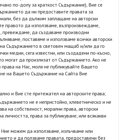
ричано по-долу за краткост Съдържание), Вие се
ържанието да ни предоставите правата за
риали, без да дължим заплащане на авторски
ите правото да използваме, възпроизвеждаме,
е, превеждаме, да създаваме производни
пълняваме, поставяме и използваме всички авторски
 на Съдържанието в световен мащаб и/или да го
чки медии, сега известни, или създадени по-късно,
ито могат да произлизат от Съдържанието. Ако не
 права на Нас, моля не публикувайте Вашето
ане на Вашето Съдържание на Сайта Вие
ално и Вие сте притежател на авторските права;
държанието не е непристойно, клеветническо и не
ава на собственост, морални права, авторски
а личността, права за публикуване, или всякакви
 Ние можем да използваме, излъчваме или
нието и да ползваме правата, предоставени без