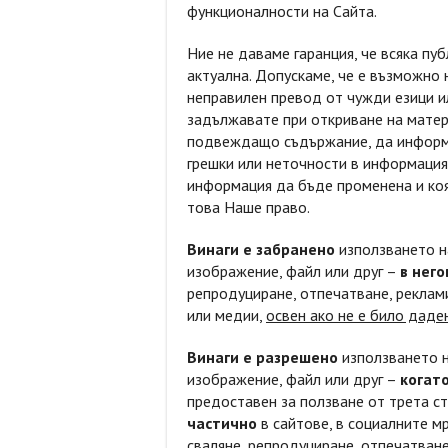
функционалности на Сайта.
Ние не даваме гаранция, че всяка пу
актуална. Допускаме, че е възможно 
неправилен превод от чужди езици ил
задължавате при откриване на матери
подвеждащо съдържание, да информир
грешки или неточности в информация
информация да бъде променена и коя
това Наше право.
Винаги е забранено
използването н
изображение, файл или друг –
в него
репродуциране, отпечатване, реклами
или медии,
освен ако не е било дад
Винаги е разрешено
използването н
изображение, файл или друг –
когат
предоставен за ползване от трета с
частично
в сайтове, в социалните мр
сваляне, репродуциране, отпечатване