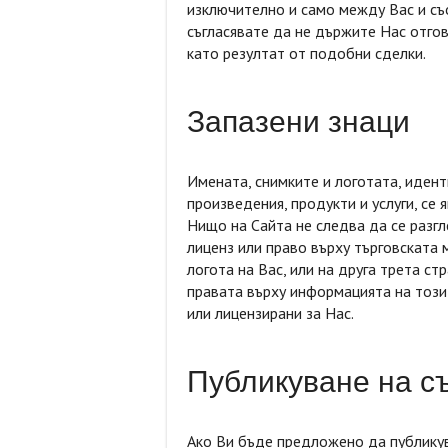
изключително и само между Вас и съ
съгласявате да не държите Нас отгов
като резултат от подобни сделки.
Запазени знаци
Имената, снимките и логотата, иден
произведения, продукти и услуги, се 
Нищо на Сайта не следва да се разг
лиценз или право върху търговската 
логота на Вас, или на друга трета ст
правата върху информацията на този
или лицензирани за Нас.
Публикуване на 
Ако Ви бъде предложено да публикув