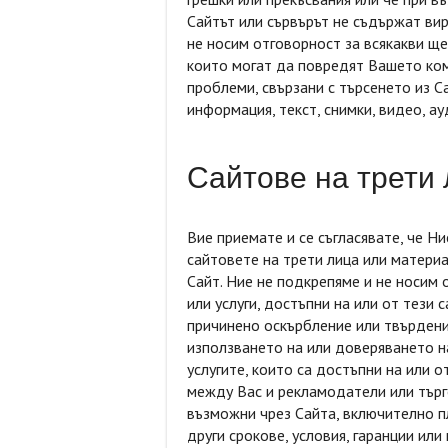
Сайтът или сървърът не съдържат вир
не носим отговорност за всякакви ще
които могат да повредят Вашето ком
проблеми, свързани с търсенето из С
информация, текст, снимки, видео, ау
Сайтове на трети
Вие приемате и се съгласявате, че Н
сайтовете на трети лица или материа
Сайт. Ние не подкрепяме и не носим 
или услуги, достъпни на или от тези 
причинено оскърбление или твърдени
използването на или доверяването н
услугите, които са достъпни на или о
между Вас и рекламодатели или търго
възможни чрез Сайта, включително пл
други срокове, условия, гаранции или