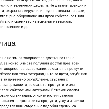
уси или технически дефекти. Не даваме гаранции и
ти, свързани с вируси или други нежелани заплахи,
пютърно оборудване или друга собственост, или
айта или свалянето на всякакви материали,
дио клипове и др.
 лица
ие не носим отговорност за достъпността на
л, за който Вие сте получили достъп през този
отговорност за съдържание, реклама на продукти
сайтове или този материал, нито за щети, загуби или
е за причинено оскърбление, свързани с
а съдържанието, рекламата, продуктите или
т тези сайтове или материали. Всякакви сделки
вски организации, открити на, или станали
ащания за доставки на продукти, услуги и всички
 представяния, свързани с подобни сделки, са