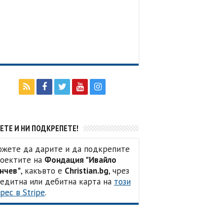
ЕТЕ И НИ ПОДКРЕПЕТЕ!
жете да дарите и да подкрепите
оектите на
Фондация "Ивайло
нчев"
, какъвто е
Christian.bg
, чрез
едитна или дебитна карта на
този
рес в Stripe
.