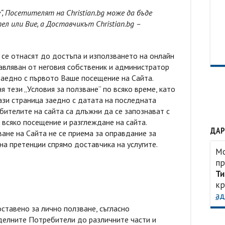
“, Посетителят на Christian.bg може да бъде
 или Вие, а Доставчикът Christian.bg –
 се отнасят до достъпа и използването на онлайн
ставляван от неговия собственик и администратор
заедно с първото Ваше посещение на Сайта.
я тези „Условия за ползване“ по всяко време, като
ази страница заедно с датата на последната
бителите на сайта са длъжни да се запознават с
 всяко посещение и разглеждане на сайта.
ДАР
ане на Сайта не се приема за оправдание за
на претенции спрямо доставчика на услугите.
Мо
пр
Ти
кр
ад
ставено за лично ползване, съгласно
делните Потребители до различните части и