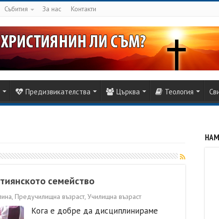
Събития
За нас
Контакти
Предизвикателства
Църква
Теология
Св
НАМ
стиянското семейство
лина
,
Предучилищна възраст
,
Училищна възраст
Кога е добре да дисциплинираме