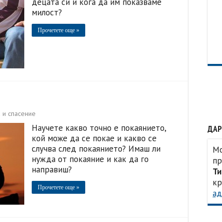
децата си и кога да им показваме
милост?
Прочетете още »
 и спасение
Научете какво точно е покаянието,
ДАР
кой може да се покае и какво се
случва след покаянието? Имаш ли
Мо
нужда от покаяние и как да го
пр
направиш?
Ти
кр
Прочетете още »
ад