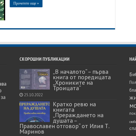
Прочетете още »
СКОРОШНИ ПУБЛИКАЦИИ
НА
„В началото“ – първа
Би
книга от поредицата
„Хрониките на
Пол
ава
Троицата“
о
бл
25.10.2022
ж
 за
Кратко ревю на
м
книгата
пок
„Прераждането на
душата –
своб
Православен отговор“ от Илия Т.
сп
Маринов