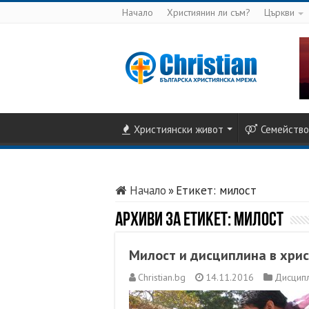
Начало
Християнин ли съм?
Църкви
Християнски живот
Семейство
Начало
»
Етикет:
милост
Архиви за етикет:
милост
Милост и дисциплина в хри
Christian.bg
14.11.2016
Дисцип