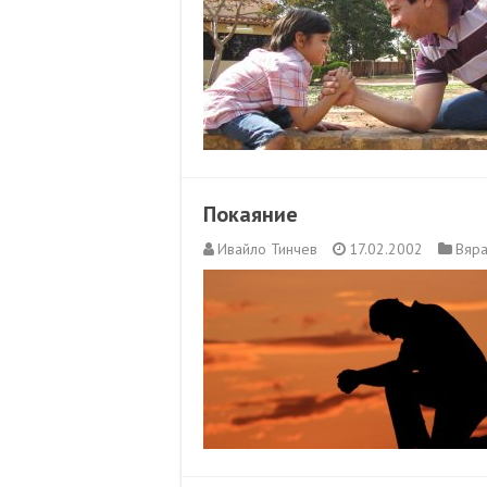
Покаяние
Ивайло Тинчев
17.02.2002
Вяра