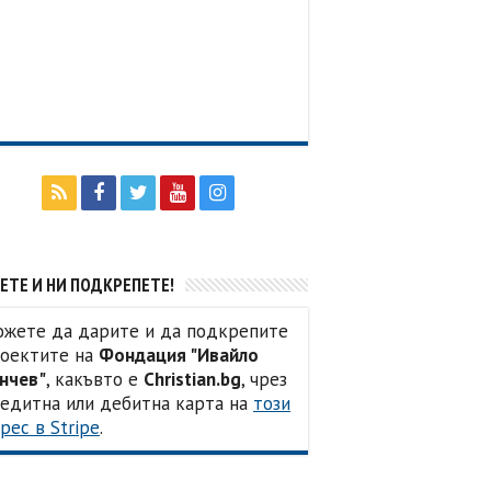
ЕТЕ И НИ ПОДКРЕПЕТЕ!
жете да дарите и да подкрепите
оектите на
Фондация "Ивайло
нчев"
, какъвто е
Christian.bg
, чрез
едитна или дебитна карта на
този
рес в Stripe
.