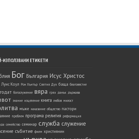
Й-ИЗПОЛЗВАНИ ЕТИКЕТИ
Бог
Исус Христос
блия
България
 Луис Коул
баща
Рон Хънтър
Святия Дух
благовестие
вяра
агодат
богослужение
грях
данък
държава
ивот
книга
знание
изцеление
любов
милост
олитва
мъже
пастори
наказание
общество
програма
религия
аяние
проблем
реформация
служба
служение
семинар
ода
семейство
асение
събитие
християнин
филм