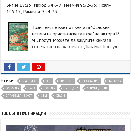
Битие 18:25; Изход 34:6-7; Неемия 9:32-33; Псалм
145:17; Римляни 9:14-33
Този текст е взет от книгата "Основни
истини на християнската вяра" на автора Р.
Ч. Спроул. Можете да закупите
книгата
отпечатана на хартия
от
Динамик Консулт
.
Етикет
БЛАГОДАТ
БОГ
МИЛОСТ
НАКАЗАНИЕ
НАКАЗВА
ОСЪЖДА
ПРАВ
ПРАВДА
ПРОЩАВА
СПРАВЕДЛИВ
СПРАВЕДЛИВОСТ
СЪД
СЪДИ
ПОДОБНИ ПУБЛИКАЦИИ