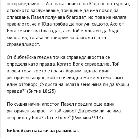
несправедливост. Ако наказанието на Юда бе по-сурово,
отколкото заслужаваше, той щеше да има повод за
оплакване. Павел получава благодат, но това не налага
правилото, че и Юда трябва да получи същото. Ако от
Бога се изисква благодат, ако Той е длъжен да бъде
милостив, тогава не говорим за благодат, а за
справедливост.
От библейска гледна точка справедливостта се
определя като правда. Когато Бог е справедлив, Той
върши това, което е право. Авраам задава един
риторичен въпрос, който очевидно може да има само
един отговор: „Съдията на цялата земя няма ли да върши
правда?“ (Битие 18:25).
По същия начин апостол Павел повдига още един
риторичен въпрос: „И тъй какво? Да речем ли, че има
неправда у Бога? Да не бъде“ (Римляни 9:14).
Библейски пасажи за размисъл: