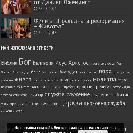
от Даниел Дженингс
28.03.2021
Филмът „Последната реформация
– Животът“
24.04.2018
НАЙ-ИЗПОЛЗВАНИ ЕТИКЕТИ
Бог
Исус Христос
Библия
България
Пол Луис Коул
Рон
вяра
благодат
баща
Хънтър
Святия Дух
благовестие
богослужение
грях
данък
молитва
живот
книга
мъже
държава
знание
изцеление
любов
милост
програма
религия
пастори
покаяние
наказание
общество
проблем
реформация
служба
служение
спасение
събитие
семинар
свобода
семейство
църква
църковна служба
християнство
християнин
филм
чиновник
чудо
Използвайки този сайт, Вие се съгласявате с използването на
Начало
|
За нас
|
Условия за ползване
|
Поверителност
|
бисквитки.
Още информация