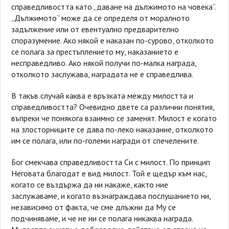
справедливостта като „даване на дължимото на човека“.
„Дължимото“ може да се определя от моралното
задължение или от евентуално предварително
споразумение. Ако някой е наказан по-сурово, отколкото
се полага за престъплението му, наказанието е
несправедливо. Ако някой получи по-малка награда,
отколкото заслужава, наградата не е справедлива.
В такъв случай каква е връзката между милостта и
справедливостта? Очевидно двете са различни понятия,
въпреки че понякога взаимно се заменят. Милост е когато
на злосторниците се дава по-леко наказание, отколкото
им се полага, или по-големи награди от спечелените.
Бог смекчава справедливостта Си с милост. По принцип
Неговата благодат е вид милост. Той е щедър към нас,
когато се въздържа да ни накаже, както ние
заслужаваме, и когато възнаграждава послушанието ни,
независимо от факта, че сме длъжни да Му се
подчиняваме, и че не ни се полага никаква награда.