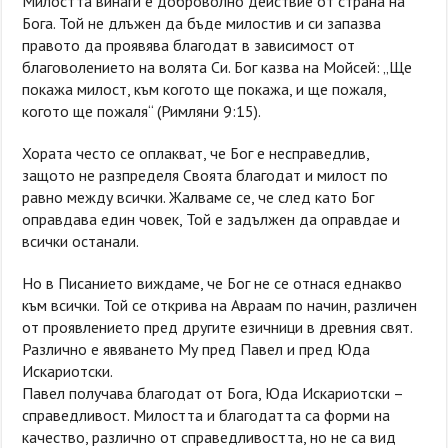
Милостта винаги е доброволно действие от страна на
Бога. Той не длъжен да бъде милостив и си запазва
правото да проявява благодат в зависимост от
благоволението на волята Си. Бог казва на Мойсей: „Ще
покажа милост, към когото ще покажа, и ще пожаля,
когото ще пожаля“ (Римляни 9:15).
Хората често се оплакват, че Бог е несправедлив,
защото не разпределя Своята благодат и милост по
равно между всички. Жалваме се, че след като Бог
оправдава един човек, Той е задължен да оправдае и
всички останали.
Но в Писанието виждаме, че Бог не се отнася еднакво
към всички. Той се открива на Авраам по начин, различен
от проявлението пред другите езичници в древния свят.
Различно е явяването Му пред Павел и пред Юда
Искариотски.
Павел получава благодат от Бога, Юда Искариотски –
справедливост. Милостта и благодатта са форми на
качество, различно от справедливостта, но не са вид