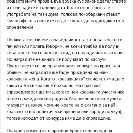
обществените прояви, във връзка със законодателството
и с присъдите в съдилищата. Колкото по-проста е
употребата на тази дума, толкова по-объркани стават
философите в опитите си да стигнат до подходящото ѝ
определение.
Понякога свързваме справедливостта с онова, което се
печели или полага. Говорим, че всеки трябва да получи
това, което му се пада във вид на награда или наказание.
Но наградите не винаги се получават по заслуги.
Представете си, че организираме конкурс по красота и
обявим, че наградата ще бъде присъдена на най-
красивата жена. Когато „красавицата“ спечели, няма да е
защото да си красив е похвално. На практика
справедливост ще има, когато най-красивата участничка
бъде справедливо наградена. Ако членовете на журито
гласуват за някое момиче, което не е смятано за най-
красивото (по политически причини или заради подкуп),
тогава изходът от конкурса няма да е справедлив.
Поради споменатите причини Аристотел определя