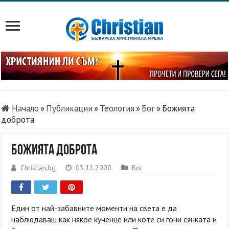
Начало
»
Публикации
»
Теология
»
Бог
»
Божията
доброта
Божията доброта
Christian.bg
03.11.2000
Бог
Един от най-забавните моменти на света е да
наблюдаваш как някое кученце или коте си гони сянката и