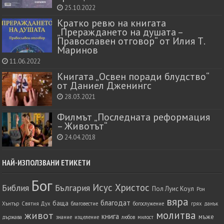
25.10.2022
Кратко ревю на книгата
„Прераждането на душата –
Православен отговор“ от Илия Т.
Маринов
11.06.2022
Книгата „Освен поради блудство“
от Даниел Дженингс
28.03.2021
Филмът „Последната реформация
– Животът“
24.04.2018
НАЙ-ИЗПОЛЗВАНИ ЕТИКЕТИ
Бог
Исус Христос
Библия
България
Пол Луис Коул
Рон
вяра
благодат
баща
Хънтър
Святия Дух
благовестие
богослужение
грях
данък
молитва
живот
книга
мъже
държава
знание
изцеление
любов
милост