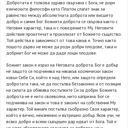
Добротата е толкова здраво свързана с Бога, че дори
езическите философи като Платон слагат знак за
равенство между абсолютната доброта или висшето
добро и самия Бог. Божията доброта се свързва както с
Неговия характер, така и с поведението Му. Неговите
действия произтичат и произлизат от Божието същество.
Той действа в зависимост от това какъв е. Точно както
лошото дърво не може да роди добри плодове, така и
добрият Бог не може да даде лоши плодове.
Божият закон е израз на Неговата доброта. Бог е добър
не защото се подчинява на някакъв космически закон
извън Себе Си, който е над Него, или защото определя
добротата така, че да постъпва беззаконно и от позиция
на силата да обявява постъпките Си за добри. Божията
доброта не е нито своеволна, нито капризна. Бог се
подчинява на закон и това е законът на собствения Му
характер. Той винаги постъпва съобразно Своя характер,
който е вечно, неизменно и вътрешно добър. Яков учи, че
всяко добро и всеки съвършен дар идват от Бога. Той е
не само абсолютният стандарт за доброта, но и