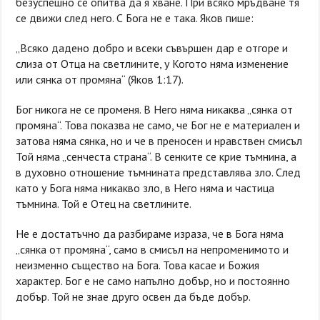
безуспешно се опитва да я хване. При всяко мръдване тя
се движи след него. С Бога не е така. Яков пише:
„Всяко дадено добро и всеки съвършен дар е отгоре и
слиза от Отца на светлините, у Когото няма изменение
или сянка от промяна“ (Яков 1:17).
Бог никога не се променя. В Него няма никаква „сянка от
промяна“. Това показва не само, че Бог не е материален и
затова няма сянка, но и че в преносен и нравствен смисъл
Той няма „сенчеста страна“. В сенките се крие тъмнина, а
в духовно отношение тъмнината представлява зло. След
като у Бога няма никакво зло, в Него няма и частица
тъмнина. Той е Отец на светлините.
Не е достатъчно да разбираме израза, че в Бога няма
„сянка от промяна“, само в смисъл на непроменимото и
неизменно същество на Бога. Това касае и Божия
характер. Бог е не само напълно добър, но и постоянно
добър. Той не знае друго освен да бъде добър.