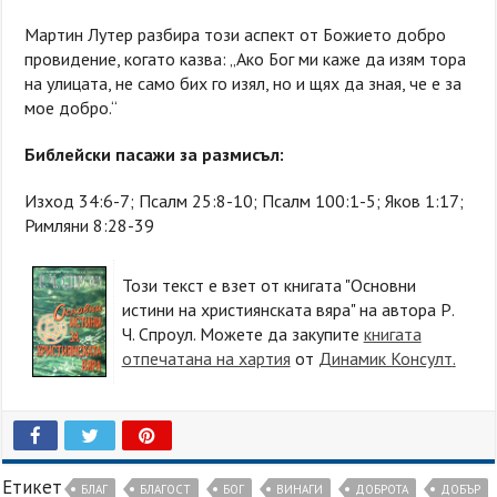
Мартин Лутер разбира този аспект от Божието добро
провидение, когато казва: „Ако Бог ми каже да изям тора
на улицата, не само бих го изял, но и щях да зная, че е за
мое добро.“
Библейски пасажи за размисъл:
Изход 34:6-7; Псалм 25:8-10; Псалм 100:1-5; Яков 1:17;
Римляни 8:28-39
Този текст е взет от книгата "Основни
истини на християнската вяра" на автора Р.
Ч. Спроул. Можете да закупите
книгата
отпечатана на хартия
от
Динамик Консулт
.
Етикет
БЛАГ
БЛАГОСТ
БОГ
ВИНАГИ
ДОБРОТА
ДОБЪР