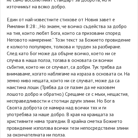
източникът на всяко добро.
Един от най-известните стихове от Новия завет е
Римляни 8:28: „Но знаем, че всичко съдейства за добро
на тия, които любят Бога, които са призовани според
Неговото намерение.“ Този текст за Божието провидение
е колкото популярен, толкова и труден за разбиране.
След като Бог може да обърне всичко, което ни се
случва в наша полза, тогава в основата си всички
събития, които ни се случват, са добри. Тук трябва да
внимаваме, когато наблягаме на израза в основата си. На
земно ниво нещата, които ни се случват, може да са
наистина лоши. (Трябва да се пазим да не назовем
лошото добро и обратно.) Срещаме се с мъки, нещастия,
несправедливости и стотици други злини. Но Бог в
Своята доброта се намира над всички тях и ги
употребява за наше добро. В края на краищата за
християните няма трагедии. В крайна сметка Божието
провидение използва всички тези непосредствени злини
за окончателната ни полза.