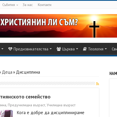
Събития
За нас
Контакти
Предизвикателства
Църква
Теология
Св
»
Деца
»
Дисциплина
НАМ
стиянското семейство
лина
,
Предучилищна възраст
,
Училищна възраст
Кога е добре да дисциплинираме