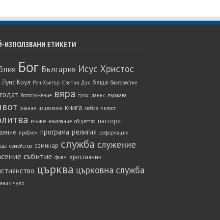
Й-ИЗПОЛЗВАНИ ЕТИКЕТИ
Бог
Исус Христос
блия
България
 Луис Коул
баща
Рон Хънтър
Святия Дух
благовестие
вяра
агодат
богослужение
грях
данък
държава
ивот
книга
знание
изцеление
любов
милост
олитва
мъже
пастори
наказание
общество
програма
религия
аяние
проблем
реформация
служба
служение
семинар
ода
семейство
асение
събитие
християнин
филм
църква
църковна служба
истиянство
вник
чудо