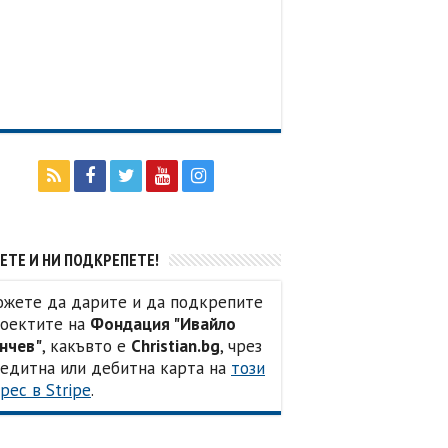
ЕТЕ И НИ ПОДКРЕПЕТЕ!
жете да дарите и да подкрепите
оектите на
Фондация "Ивайло
нчев"
, какъвто е
Christian.bg
, чрез
едитна или дебитна карта на
този
рес в Stripe
.