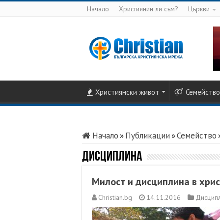
Начало
Християнин ли съм?
Църкви
Християнски живот
Семейство
Начало
»
Публикации
»
Семейство
Дисциплина
Милост и дисциплина в хри
Christian.bg
14.11.2016
Дисцип