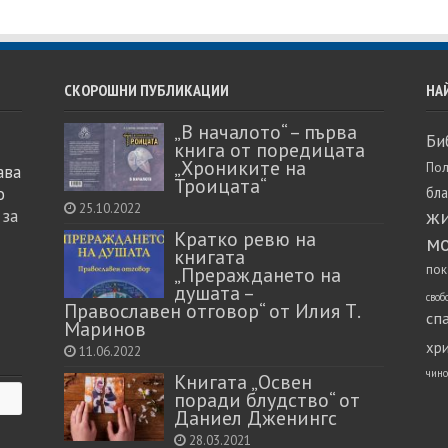
СКОРОШНИ ПУБЛИКАЦИИ
НА
„В началото“ – първа
Би
книга от поредицата
„Хрониките на
Пол
ава
Троицата“
о
бл
25.10.2022
ж
 за
Кратко ревю на
м
книгата
пок
„Прераждането на
душата –
своб
Православен отговор“ от Илия Т.
сп
Маринов
хр
11.06.2022
чино
Книгата „Освен
поради блудство“ от
Даниел Дженингс
28.03.2021