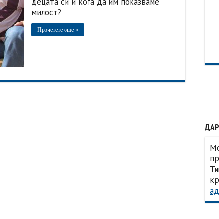
децата си и кога да им показваме
милост?
Прочетете още »
ДАР
Мо
пр
Ти
кр
ад