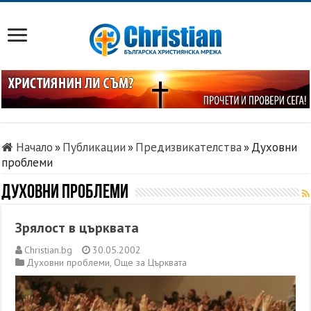
Начало
»
Публикации
»
Предизвикателства
»
Духовни
проблеми
Духовни проблеми
Зрялост в църквата
Christian.bg
30.05.2002
Духовни проблеми
,
Още за Църквата