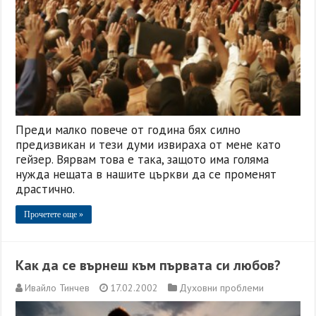
Преди малко повече от година бях силно
предизвикан и тези думи извираха от мене като
гейзер. Вярвам това е така, защото има голяма
нужда нещата в нашите църкви да се променят
драстично.
Прочетете още »
Как да се върнеш към първата си любов?
Ивайло Тинчев
17.02.2002
Духовни проблеми