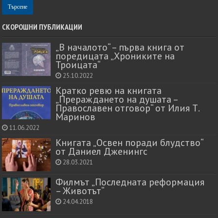
СКОРОШНИ ПУБЛИКАЦИИ
„В началото“ – първа книга от
поредицата „Хрониките на
Троицата“
25.10.2022
Кратко ревю на книгата
„Прераждането на душата –
Православен отговор“ от Илия Т.
Маринов
11.06.2022
Книгата „Освен поради блудство“
от Даниел Дженингс
28.03.2021
Филмът „Последната реформация
– Животът“
24.04.2018