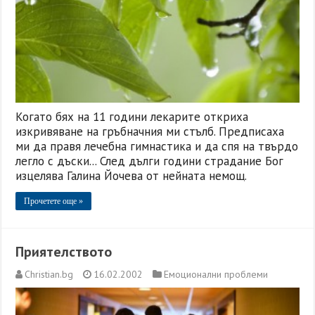
Когато бях на 11 години лекарите откриха
изкривяване на гръбначния ми стълб. Предписаха
ми да правя лечебна гимнастика и да спя на твърдо
легло с дъски... След дълги години страдание Бог
изцелява Галина Йочева от нейната немощ.
Прочетете още »
Приятелството
Christian.bg
16.02.2002
Емоционални проблеми