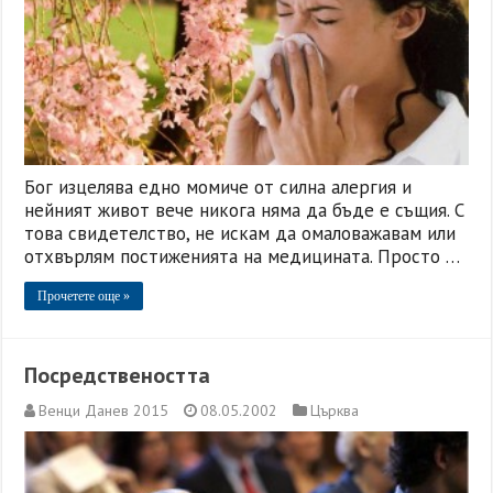
Бог изцелява едно момиче от силна алергия и
нейният живот вече никога няма да бъде е същия. С
това свидетелство, не искам да омаловажавам или
отхвърлям постиженията на медицината. Просто …
Прочетете още »
Посредствеността
Венци Данев 2015
08.05.2002
Църква