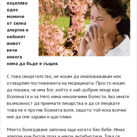
изцелява
едно
момиче
от силна
алергия и
нейният
живот
вече
никога
няма да бъде е същия.
С това свидетелство, не искам да омаловажавам или
отхвърлям постиженията на медицината. Просто искам
да покажа, че има Бог, който е най-добрия лекар във
Вселената и за Него няма неизлечими болести. Ако имате
възможност да приемате лекарства и да се лекувате
това не е против Божията воля, защото той иска всички
ние да сме здрави и щастливи.
Моето боледуване започна още когато бях бебе. Имах
алергия към битов прах и някои антибиотици. Това се