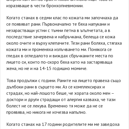
изразяваше в чести бронхопневмонии.
Когато станах в седми клас по кожата ми започнаха да
се появяват рани. Първоначално те бяха напукани и
незарастващи устни с тъмни петна в ъгълчетата, а в
последствие зачервена и набръчкана, белеща се кожа
около очите и върху клепачите. Тези рани боляха, стягаха
кожата ми и променяха излъчването ми. Понякога се
гледах в огледалото и виждах сбръчканите места по
лицето си, които по-скоро бяха като на застаряваща
жена, но не и на 14-15 годишно момиче.
Това продължи с години. Раните на лицето правеха също
дълбоки рани в сърцето ми. Аз се комплексирах и
страдах, но най-лошото беше, че хората около мен –
доктори и други страдащи от алергия казваха, че тази
болест не се лекува. Временно тя може да не се
проявява, но никога не изчезва напълно.
Когато станах на 17 години родителите ми ме заведоха