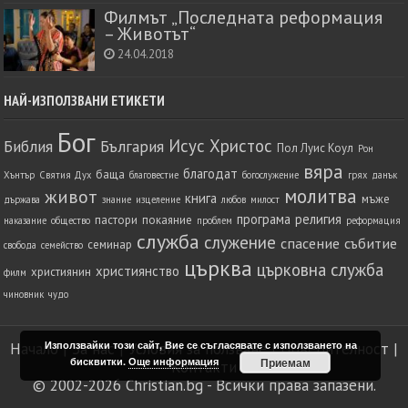
Филмът „Последната реформация
– Животът“
24.04.2018
НАЙ-ИЗПОЛЗВАНИ ЕТИКЕТИ
Бог
Исус Христос
Библия
България
Пол Луис Коул
Рон
вяра
благодат
баща
Хънтър
Святия Дух
благовестие
богослужение
грях
данък
молитва
живот
книга
мъже
държава
знание
изцеление
любов
милост
програма
религия
пастори
покаяние
наказание
общество
проблем
реформация
служба
служение
спасение
събитие
семинар
свобода
семейство
църква
църковна служба
християнство
християнин
филм
чиновник
чудо
Използвайки този сайт, Вие се съгласявате с използването на
Начало
|
За нас
|
Условия за ползване
|
Поверителност
|
бисквитки.
Още информация
Приемам
Контакти
© 2002-2026
Christian.bg
- Всички права запазени.