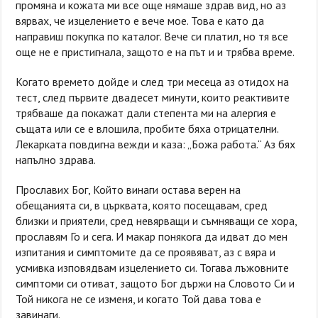
промяна и кожата ми все още нямаше здрав вид, но аз
вярвах, че изцелението е вече мое. Това е като да
направиш покупка по каталог. Вече си платил, но тя все
още не е пристигнала, защото е на път и и трябва време.
Когато времето дойде и след три месеца аз отидох на
тест, след първите двадесет минути, които реактивите
трябваше да покажат дали степента ми на алергия е
същата или се е влошила, пробите бяха отрицателни.
Лекарката повдигна вежди и каза: „Божа работа.“ Аз бях
напълно здрава.
Прославих Бог, Който винаги остава верен на
обещанията си, в църквата, която посещавам, сред
близки и приятели, сред невярващи и съмняващи се хора,
прославям Го и сега. И макар понякога да идват до мен
изпитания и симптомите да се проявяват, аз с вяра и
усмивка изповядвам изцелението си. Тогава лъжовните
симптоми си отиват, защото Бог държи на Словото Си и
Той никога не се изменя, и когато Той дава това е
завинаги.