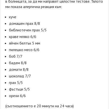
в болницата, за да ми направят цялостни тестове. Тялото
ми показа алергична реакция към:
куче
домашен прах 8/8
библиотечен прах 5/5
краве мляко 6/6
яйчен белтък 5 мм
пилешко месо 6/6
боб 7/7
бадем 8/8
домати 8/8
шоколад 7/7
грах 5/5
фъстъци 5/5
орехи 6/6
(съотношението е 20 минути на 24 часа)