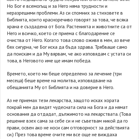
Но Бог е всемогъщ и за Него няма трудности и
неразрешими проблеми. Аз си спомних за стиховете в
Библията, които красноречиво говорят за това, че всяка
храна е създадена от Бога. Растенията и животните са от
Него и всичко, което се приема с благодарение се
очиства от Него. Когато това слово оживя в мен, аз вече
бях сигурна, че Бог иска да бъда здрава. Трябваше само
да поискам и да Му вярвам, че ако изповядам с устата си
това, в Неговото име ще имам победа.
Времето, което ми беше определено за лечение (три
месеца) беше време на молитва, изповядване на
обещанията Му от Библията и на доверие в Него.
Аз не приемах тези лекарства, защото исках хората
покрай мен да видят чудесната сила на Бога и да нямат
основания да отдадат, дължимото на лекарствата. (Това
решение взех сама за себе си и не съветвам никой да го
прави, освен ако не носи сам отговорност за действията
си.) През това време очите ми все още не виждаха