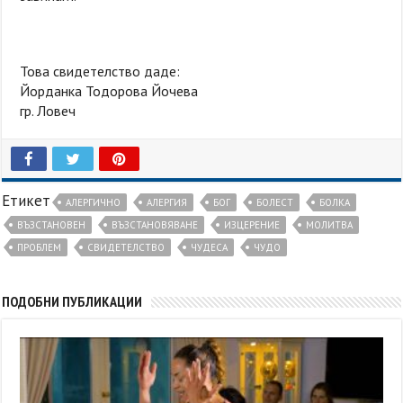
Това свидетелство даде:
Йорданка Тодорова Йочева
гр. Ловеч
Етикет
АЛЕРГИЧНО
АЛЕРГИЯ
БОГ
БОЛЕСТ
БОЛКА
ВЪЗСТАНОВЕН
ВЪЗСТАНОВЯВАНЕ
ИЗЦЕРЕНИЕ
МОЛИТВА
ПРОБЛЕМ
СВИДЕТЕЛСТВО
ЧУДЕСА
ЧУДО
ПОДОБНИ ПУБЛИКАЦИИ