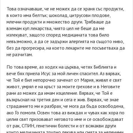
Това означаваше, че не можех да се храня със продукти,
в които има белтък; шоколад, цитрусови плодове,
млечни продукти и множество други. Трябваше да
вземам куп лекарства, чиято цел не беше да ме
излекуват, защото според медицината това било
невъзможно, а да се задържи алергията на същото ниво,
без да прогресира, на което лекарите ме посъветваха да
не разчитам.
По това време, аз ходех на църква, четях Библията и
вече бях приела Исус за мой личен спасител. Аз вярвах,
че Той е бил непорочно заченат от Мария, живял е свят
живот, умрял е на кръст за моите грехове и в Неговите
рани аз можех да имам изцеление. Вярвах, че Той е
възкръснал на третия ден и сега е жив. Вярвах, че знае
страданието ми и разбрах, че мога да бъда освободена,
ако Го помоля. Освен това аз виждах и чувах как хора по
целия свят призовават неговото име и се освобождават
от рак, СПИН, генетични болести и от всякакви други
които медицината трудно лекува или смята за нелечими.