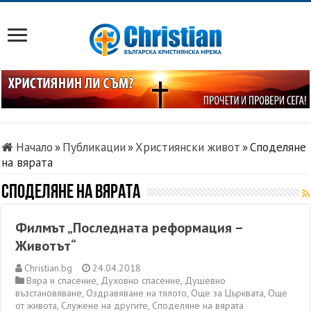
Начало
»
Публикации
»
Християнски живот
»
Споделяне
на вярата
Споделяне на вярата
Филмът „Последната реформация –
Животът“
Christian.bg
24.04.2018
Вяра и спасение
,
Духовно спасение
,
Душевно
възстановяване
,
Оздравяване на тялото
,
Още за Църквата
,
Още
от живота
,
Служене на другите
,
Споделяне на вярата