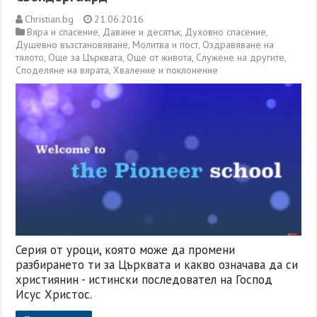
Christian.bg
21.06.2016
Вяра и спасение
,
Даване и десятък
,
Духовно спасение
,
Душевно възстановяване
,
Молитва и пост
,
Оздравяване на
тялото
,
Още за Църквата
,
Още от живота
,
Служене на другите
,
Споделяне на вярата
,
Хваление и поклонение
Серия от уроци, която може да промени
разбирането ти за Църквата и какво означава да си
християнин - истински последовател на Господ
Исус Христос.