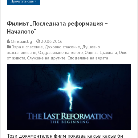
Прочетете още »
Филмът „Последната реформация –
Началото“
Christian.bg
20.06.2016
Вяра и спасение
,
Духовно спасение
,
Душевно
възстановяване
,
Оздравяване на тялото
,
Още за Църквата
,
Още
от живота
,
Служене на другите
,
Споделяне на вярата
Този документален филм показва какъв какъв би