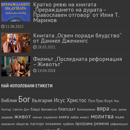
Кратко ревю на книгата
„Прераждането на душата –
Православен отговор“ от Илия Т.
Маринов
11.06.2022
Книгата „Освен поради блудство“
от Даниел Дженингс
28.03.2021
Филмът „Последната реформация
– Животът“
24.04.2018
НАЙ-ИЗПОЛЗВАНИ ЕТИКЕТИ
Бог
Исус Христос
Библия
България
Пол Луис Коул
Рон
вяра
благодат
баща
Хънтър
Святия Дух
благовестие
богослужение
грях
данък
молитва
живот
книга
мъже
държава
знание
изцеление
любов
милост
програма
религия
пастори
покаяние
наказание
общество
проблем
реформация