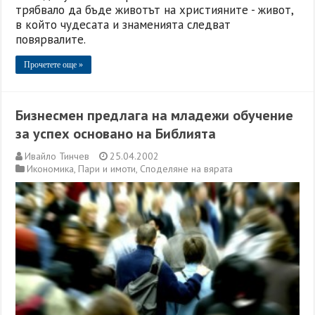
трябвало да бъде животът на християните - живот,
в който чудесата и знаменията следват
повярвалите.
Прочетете още »
Бизнесмен предлага на младежи обучение
за успех основано на Библията
Ивайло Тинчев
25.04.2002
Икономика
,
Пари и имоти
,
Споделяне на вярата