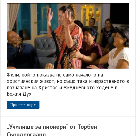
Филм, който показва не само началото на
християнския живот, но също така и израстването в
познаване на Христос и ежедневното ходене в
Божия Дух.
Прочетете още »
„Училище за пионери“ от Торбен
Сьондергаард