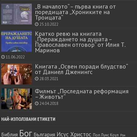
„В началото“ – първа книга от
поредицата „Хрониките на
Троицата“
25.10.2022
Кратко ревю на книгата
„Прераждането на душата –
Православен отговор“ от Илия Т.
Маринов
11.06.2022
Книгата „Освен поради блудство“
от Даниел Дженингс
28.03.2021
Филмът „Последната реформация
– Животът“
24.04.2018
НАЙ-ИЗПОЛЗВАНИ ЕТИКЕТИ
Бог
Исус Христос
Библия
България
Пол Луис Коул
Рон