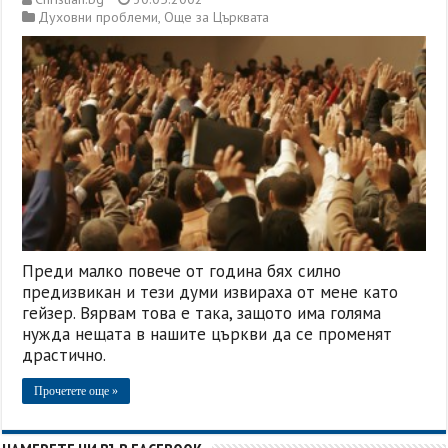
Духовни проблеми
,
Още за Църквата
Преди малко повече от година бях силно
предизвикан и тези думи извираха от мене като
гейзер. Вярвам това е така, защото има голяма
нужда нещата в нашите църкви да се променят
драстично.
Прочетете още »