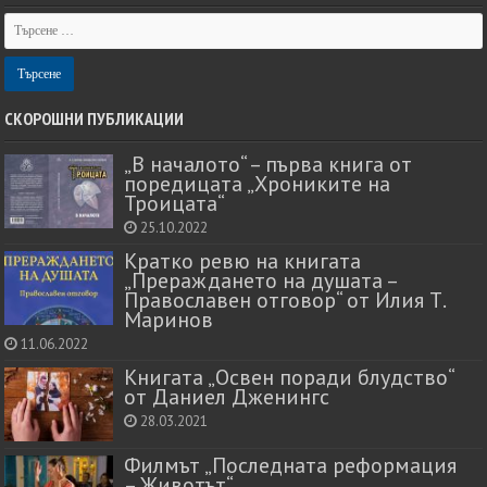
СКОРОШНИ ПУБЛИКАЦИИ
„В началото“ – първа книга от
поредицата „Хрониките на
Троицата“
25.10.2022
Кратко ревю на книгата
„Прераждането на душата –
Православен отговор“ от Илия Т.
Маринов
11.06.2022
Книгата „Освен поради блудство“
от Даниел Дженингс
28.03.2021
Филмът „Последната реформация
– Животът“