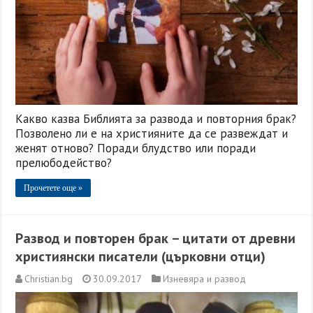
Какво казва Библията за развода и повторния брак?
Позволено ли е на християните да се развеждат и
женят отново? Поради блудство или поради
прелюбодейство?
Прочетете още »
Развод и повторен брак – цитати от древни
християнски писатели (църковни отци)
Christian.bg
30.09.2017
Изневяра и развод