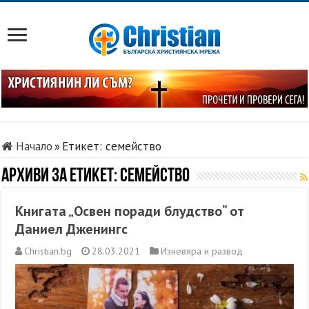
Начало
»
Етикет:
семейство
Архиви за етикет:
семейство
Книгата „Освен поради блудство“ от
Даниел Дженингс
Christian.bg
28.03.2021
Изневяра и развод