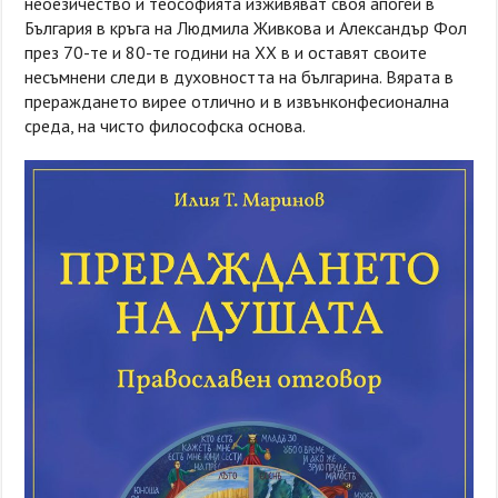
неоезичество и теософията изживяват своя апогей в
България в кръга на Людмила Живкова и Александър Фол
през 70-те и 80-те години на XX в и оставят своите
несъмнени следи в духовността на българина. Вярата в
прераждането вирее отлично и в извънконфесионална
среда, на чисто философска основа.