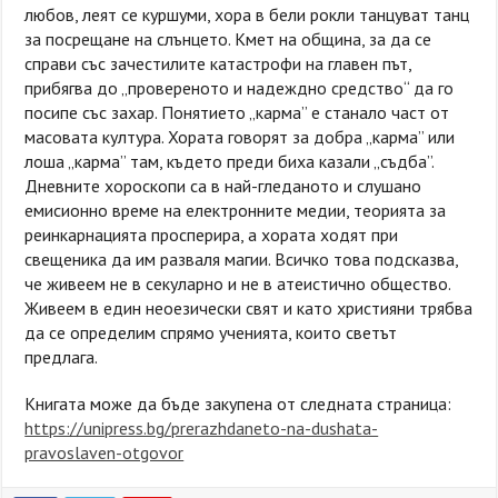
любов, леят се куршуми, хора в бели рокли танцуват танц
за посрещане на слънцето. Кмет на община, за да се
справи със зачестилите катастрофи на главен път,
прибягва до „провереното и надеждно средство“ да го
посипе със захар. Понятието „карма” е станало част от
масовата култура. Хората говорят за добра „карма” или
лоша „карма” там, където преди биха казали „съдба”.
Дневните хороскопи са в най-гледаното и слушано
емисионно време на електронните медии, теорията за
реинкарнацията просперира, а хората ходят при
свещеника да им разваля магии. Всичко това подсказва,
че живеем не в секуларно и не в атеистично общество.
Живеем в един неоезически свят и като християни трябва
да се определим спрямо ученията, които светът
предлага.
Книгата може да бъде закупена от следната страница:
https://unipress.bg/prerazhdaneto-na-dushata-
pravoslaven-otgovor