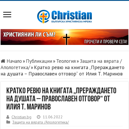
Начало
»
Публикации
»
Теология
»
Защита на вярата /
Апологетика/
»
Кратко ревю на книгата „Прераждането
на душата – Православен отговор“ от Илия Т. Маринов
Кратко ревю на книгата „Прераждането
на душата – Православен отговор“ от
Илия Т. Маринов
Christian.bg
11.06.2022
Защита на вярата /Апологетика/