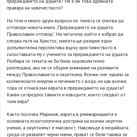
прераждането на душите? Не е ли това древната
правяра на човечеството?
На тези и много други въпроси по темата се опитва да
отговори новата книга „Прераждането на душата.
Православен отговор“. На читателя, който е избрал да
следва пътя на Христос, книгата ще разкрие една
допълнителна перспектива върху християнството в
съпоставката му с учението за прераждането на душата.
Разбира се темата не би била задоволително
разгледана, ако не се обърне внимание на разликите
между Православието и окултизма. Всички сме чували за
космическите енергии и лечението с вода, но как всичко
това се отнася към вярата в прераждането на душата?
Какви са предпоставките и изводите, които следват от
тази вяра?
Както посочва Маринов, вярата в реинкарнацията е
основната есхатологична доктрина на всички окултни
учения, а окултизмът е масовост. Навсякъде в медийната
среда се развалят черни магии, правят се бели такива за