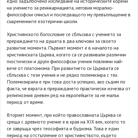
едно задълбочено изследване на историческите корени
на учението за реинкарнацията, неговия морално-
философски смисъл и последващото му превъплъщение в
съвременните езотерични школи.
Християнското богословие се сблъсква с учението за
прераждането на душата в два ключови за своето
развитие момента. Първият момент е в началото на
християнската Църква, когато са се развивали различни
гностически и други философски учения повлияни най-
вече от платонизма. При развитието си Църквата се
сблъсква с тези учения и не рядко полемизира с тях.
Полемизирала е при това доста успешно, ако съдим по
факта, че вярата в прераждането практически изчезва от
религиозния дневен ред на европейците за не малък
период от време.
Вторият момент, при който православната Църква се
среща с древното учение е в края на XIX век, когато то
се завръща чрез теософията и будизма. Това е един
период на отстъпление от християнството, където