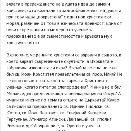
вярата в прераждането на душата идва да замени
християнското виждане за задгробния живот на душата,
при това идва „покръстена“ с един нов християнски
морал, различен от този в езическата древност. Една от
новите претенции на модерното учение за
прераждането е за съвместимостта и връзката му с
християнството.
Вярно ли е, че ранните християни са вярвали в същото, в
което вярват съвременните окултисти, а Църквата е
забравила изконната си вяра? В крайна сметка не е ли
бил св. Йоан Кръстител превъплътения св. прор. Илия? Не
се ли позовават на закона за кармата Христовите
ученици, когато питат за слепородения? И нима не е бил
Мелхиседек предшестващата реинкарнация на Иисус? А
имали са мнение по темата отците на Църквата? Какво
са писали за прераждането св. Ириней Лионски, св.
Юстин, св. Йоан Златоуст, св. Епифаний Кипърски,
Тертулиан, Атинагор Атински, Лактанций, св. Иполит
Римски и др? А вярно ли е, че Ориген е учел за