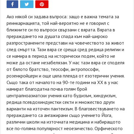
Ако някой си задава въпроса: защо е важна темата за
реинкарнацията, той най-вероятно не е говорил с
ближните си по въпроси свързани с вярата. Вярата в
прераждането на душата спада към най-широко
разпространените представи на човечеството за живот
след смъртта. Тази вяра се среща сред редица религии и
се намира в период на исторически подем, който не
може да остане незабелязан. У нас тази вяра се споделя
от бялото братство, теософи, антропософи,
розенкройцери и още цяла плеяда от езотерични учения.
Също така от началото на 90-те години на XX в у нас
намират благодатна почва голям брой
централноазиатски учения като будизъм, хиндуизъм,
редица псевдохиндуистки секти и множество други
варианти на източен пантеизъм. В благовествуването на
прераждането са ангажирани също учението Йога,
различни школи на източната медицина и набиращото
все по-голяма популярност неоезичество. Орфическото