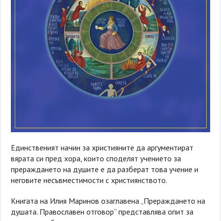
Единственият начин за християните да аргументират
вярата си пред хора, които споделят учението за
прераждането на душите е да разберат това учение и
неговите несъвместимости с християнството.
Книгата на Илия Маринов озаглавена „Прераждането на
душата. Православен отговор“ представлява опит за