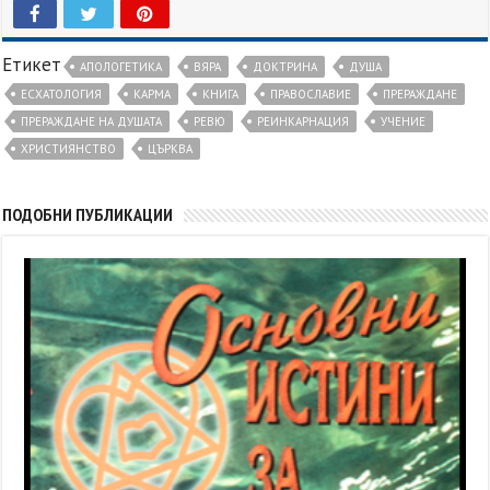
Етикет
АПОЛОГЕТИКА
ВЯРА
ДОКТРИНА
ДУША
ЕСХАТОЛОГИЯ
КАРМА
КНИГА
ПРАВОСЛАВИЕ
ПРЕРАЖДАНЕ
ПРЕРАЖДАНЕ НА ДУШАТА
РЕВЮ
РЕИНКАРНАЦИЯ
УЧЕНИЕ
ХРИСТИЯНСТВО
ЦЪРКВА
ПОДОБНИ ПУБЛИКАЦИИ