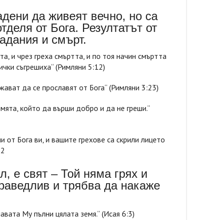
адени да живеят вечно, но са
отделя от Бога. Резултатът от
адания и смърт.
та, и чрез греха смъртта, и по тоя начин смъртта
ички съгрешиха“ (Римляни 5:12)
жават да се прославят от Бога“ (Римляни 3:23)
мята, който да върши добро и да не греши.“
и от Бога ви, и вашите грехове са скрили лицето
:2
ал, е свят – Той няма грях и
праведлив и трябва да накаже
лавата Му пълни цялата земя.“ (Исая 6:3)