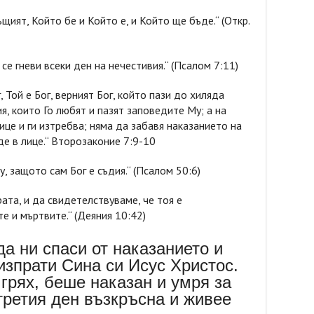
ъщият, Който бе и Който е, и Който ще бъде.“ (Откр.
 се гневи всеки ден на нечестивия.“ (Псалом 7:11)
, Той е Бог, верният Бог, който пази до хиляда
я, които Го любят и пазят заповедите Му; а на
лице и ги изтребва; няма да забавя наказанието на
де в лице.“ Второзаконие 7:9-10
, защото сам Бог е съдия.“ (Псалом 50:6)
ата, и да свидетелствуваме, че тоя е
е и мъртвите.“ (Деяния 10:42)
 да ни спаси от наказанието и
изпрати Сина си Исус Христос.
 грях, беше наказан и умря за
третия ден възкръсна и живее