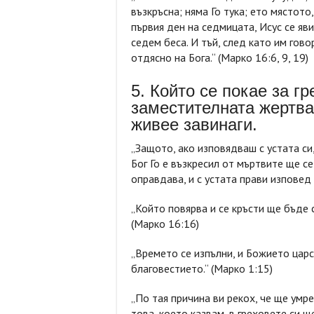
възкръсна; няма Го тука; ето мястото
първия ден на седмицата, Исус се яв
седем беса. И тъй, след като им гово
отдясно на Бога.“ (Марко 16:6, 9, 19)
5. Който се покае за г
заместителната жертва
живее завинаги.
„Защото, ако изповядваш с устата си,
Бог Го е възкресил от мъртвите ще се
оправдава, и с устата прави изповед и
„Който повярва и се кръсти ще бъде 
(Марко 16:16)
„Времето се изпълни, и Божието царс
благовестието.“ (Марко 1:15)
„По тая причина ви рекох, че ще умре
това, което казвам, в греховете си ще