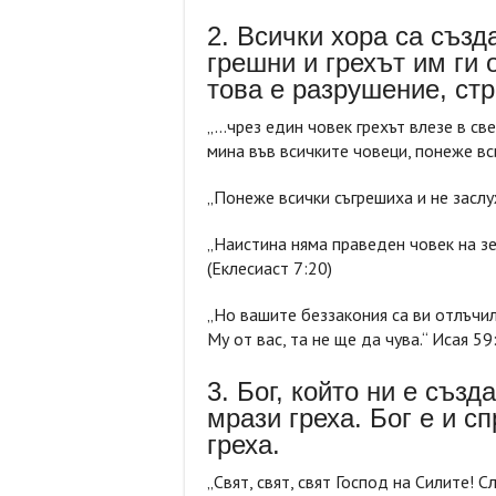
2. Всички хора са създ
грешни и грехът им ги 
това е разрушение, стр
„…чрез един човек грехът влезе в све
мина във всичките човеци, понеже вс
„Понеже всички съгрешиха и не заслу
„Наистина няма праведен човек на зе
(Еклесиаст 7:20)
„Но вашите беззакония са ви отлъчил
Му от вас, та не ще да чува.“ Исая 59
3. Бог, който ни е създ
мрази греха. Бог е и с
греха.
„Свят, свят, свят Господ на Силите! С