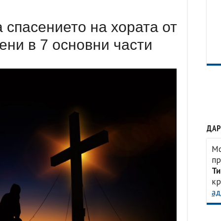
 спасението на хората от
ени в 7 основни части
ДАР
Мо
пр
Ти
кр
ад