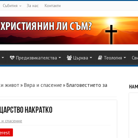
Събития
За нас
Контакти
Предизвикателства
Църква
Теология
Св
ки живот
»
Вяра и спасение
»
Благовестието за
НАМ
 Царство накратко
 и спасение
erest