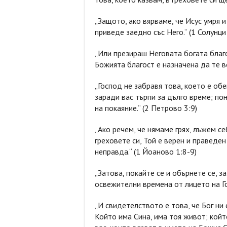
„Защото, ако вярваме, че Исус умря и
приведе заедно със Него.“ (1 Солунци
„Или презираш Неговата богата благо
Божията благост е назначена да те в
„Господ не забравя това, което е об
заради вас търпи за дълго време; по
на покаяние.“ (2 Петрово 3:9)
„Ако речем, че нямаме грях, лъжем се
греховете си, Той е верен и праведен
неправда.“ (1 Йоаново 1:8-9)
„Затова, покайте се и обърнете се, з
освежителни времена от лицето на Го
„И свидетелството е това, че Бог ни 
Който има Сина, има тоя живот; койт