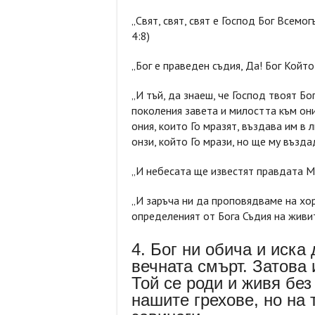
„Свят, свят, свят е Господ Бог Всемог
4:8)
„Бог е праведен съдия, Да! Бог Който
„И тъй, да знаеш, че Господ твоят Бог
поколения завета и милостта към они
ония, които Го мразят, въздава им в 
онзи, който Го мрази, но ще му възда
„И небесата ще известят правдата Му
„И заръча ни да проповядваме на хор
определеният от Бога Съдия на живит
4. Бог ни обича и иска
вечната смърт. Затова 
Той се роди и живя без
нашите грехове, но на 