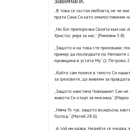
завинаги.
„В това се състои любовта, не че ние
прати Сина Си като омилостивение на
„Но Бог препоръчва Своята към нас л
Христос умря за нас.“ (Римляни 5:8)
„Защото и на това сте призовани; по
пример да последвате по Неговите ст
лукавщина в устата Му“ (1 Петрово 2
„Който сам понесе в тялото Си нашит
за греховете, да живеем за правдата;
„Защото наистина Човешкият Син не 
живота Си откуп за мнозина.“ (Марко
„Няма Го тук; защото възкръсна, какт
Господ.“ (Матей 28:6)
„А той им казва: Недейте се учудва; 