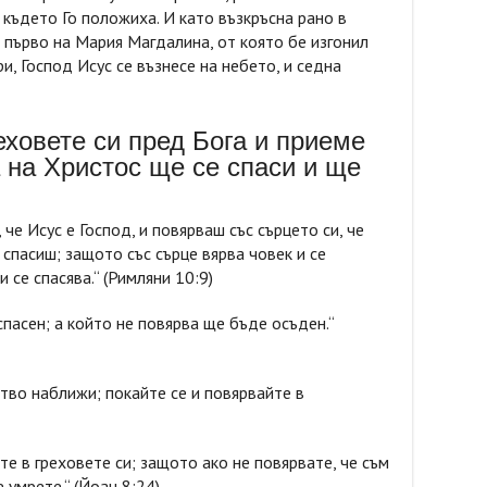
, където Го положиха. И като възкръсна рано в
и първо на Мария Магдалина, от която бе изгонил
ри, Господ Исус се възнесе на небето, и седна
реховете си пред Бога и приеме
 на Христос ще се спаси и ще
 че Исус е Господ, и повярваш със сърцето си, че
 спасиш; защото със сърце вярва човек и се
 се спасява.“ (Римляни 10:9)
спасен; а който не повярва ще бъде осъден.“
тво наближи; покайте се и повярвайте в
те в греховете си; защото ако не повярвате, че съм
 умрете.“ (Йоан 8:24)