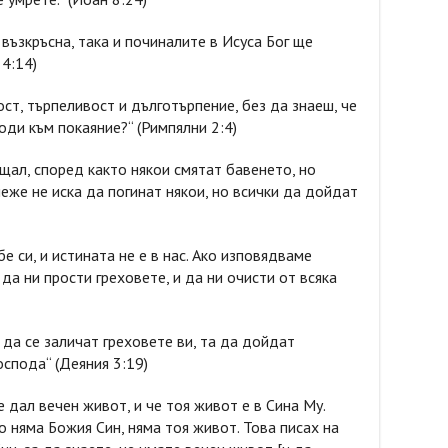
 възкръсна, така и починалите в Исуса Бог ще
 4:14)
ст, търпеливост и дълготърпение, без да знаеш, че
оди към покаяние?“ (Римпялни 2:4)
ещал, според както някои смятат бавенето, но
неже не иска да погинат някои, но всички да дойдат
бе си, и истината не е в нас. Ако изповядваме
 да ни прости греховете, и да ни очисти от всяка
а да се заличат греховете ви, та да дойдат
спода“ (Деяния 3:19)
е дал вечен живот, и че тоя живот е в Сина Му.
о няма Божия Син, няма тоя живот. Това писах на