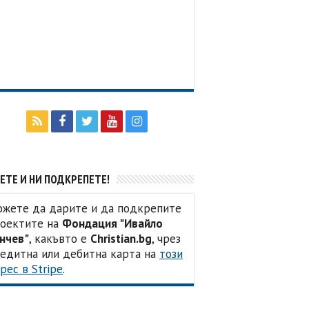
ЕТЕ И НИ ПОДКРЕПЕТЕ!
жете да дарите и да подкрепите
оектите на
Фондация "Ивайло
нчев"
, какъвто е
Christian.bg
, чрез
едитна или дебитна карта на
този
рес в Stripe
.