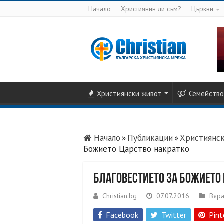
Начало
Християнин ли съм?
Църкви
Християнски живот
Семейство
Начало
»
Публикации
»
Християнс
Божието Царство накратко
Благовестието за Божието
Christian.bg
07.07.2016
Вяра
Facebook
Twitter
Pint