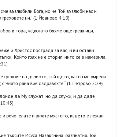
 сме възлюбили Бога, но че Той възлюби нас и
 греховете ни.“ (1 Йоаново 4:10)
юбов в това, че,когато бяхме още грешници,
неже и Христос пострада за вас, и ви остави
ъпки; Който грях не е сторил, нито се е намерила
:21)
е грехове на дървото, тъй щото, като сме умрели
 с Чиято рана вие оздравяхте.“ (1 Петрово 2:24)
дойде да Му служат, но да служи, и да даде
 10:45)
о и рече: елате и вижте мястото, където е лежал
вие търсите Исуса Назарянина, разпнатия. Той