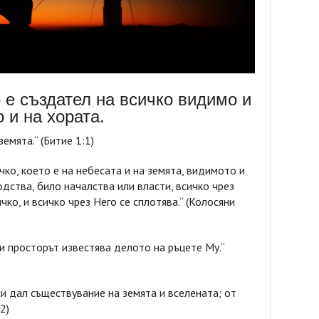
о е създател на всичко видимо и
 и на хората.
емята.“ (Битие 1:1)
ко, което е на небесата и на земята, видимото и
дства, било началства или власти, всичко чрез
чко, и всичко чрез Него се сплотява.“ (Колосяни
и просторът известява делото на ръцете Му.“
си дал съществувание на земята и вселената; от
2)