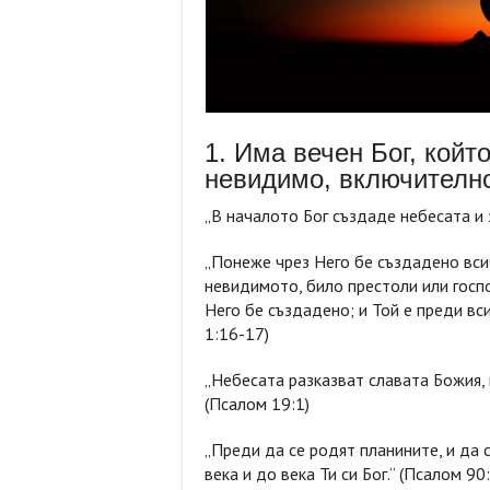
1. Има вечен Бог, койт
невидимо, включително
„В началото Бог създаде небесата и з
„Понеже чрез Него бе създадено всич
невидимото, било престоли или госпо
Него бе създадено; и Той е преди вси
1:16-17)
„Небесата разказват славата Божия, 
(Псалом 19:1)
„Преди да се родят планините, и да 
века и до века Ти си Бог.“ (Псалом 90: