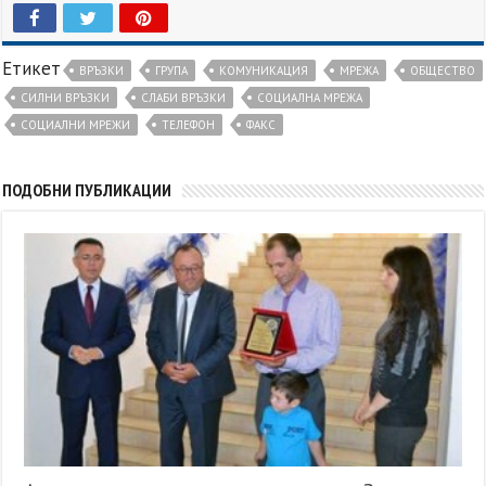
Етикет
ВРЪЗКИ
ГРУПА
КОМУНИКАЦИЯ
МРЕЖА
ОБЩЕСТВО
СИЛНИ ВРЪЗКИ
СЛАБИ ВРЪЗКИ
СОЦИАЛНА МРЕЖА
СОЦИАЛНИ МРЕЖИ
ТЕЛЕФОН
ФАКС
ПОДОБНИ ПУБЛИКАЦИИ