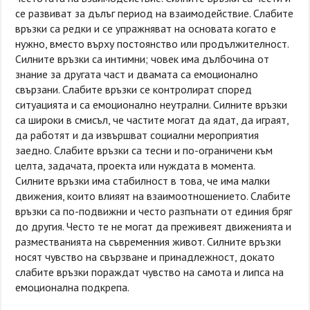
се развиват за дълъг период на взаимодействие. Слабите
връзки са редки и се упражняват на основата когато е
нужно, вместо върху постоянство или продължителност.
Силните връзки са интимни; човек има дълбочина от
знание за другата част и двамата са емоционално
свързани. Слабите връзки се контролират според
ситуацията и са емоционално неутрални. Силните връзки
са широки в смисъл, че частите могат да ядат, да играят,
да работят и да извършват социални мероприятия
заедно. Слабите връзки са тесни и по-ограничени към
целта, задачата, проекта или нуждата в момента.
Силните връзки има стабилност в това, че има малки
движения, които влияят на взаимоотношението. Слабите
връзки са по-подвижни и често разпънати от единия бряг
до другия. Често те не могат да преживеят движенията и
разместванията на съвременния живот. Силните връзки
носят чувство на свързване и принадлежност, докато
слабите връзки пораждат чувство на самота и липса на
емоционална подкрепа.