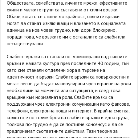
Обществата, семействата, личните мрежи, ефективните
екипи и малките групи са съставени от силни връзки.
Обаче, когато се стигне до крайност, силните връзки
могат да станат изключващи и влизането в социалната
единица на нов човек трудно, или дори блокирано,
поради това, че връзките им с останалите са слаби или
несъществуващи.
Слабите връзки са станали по-доминиращи над силните
връзки в нашата култура през последните 40 години, тъй
като сме станали отделени хора в търсене на
идентичност и връзки. Слабите връзки са повърхностни и
могат лесно да бъдат манипулирани чрез играене на роли
необходими за момента или ситуацията, и след това
връщане към нормалната роля. Слабите връзки са
поддържани чрез електронни комуникации като факсове,
телефони, електронна поща и интернет. В крайна сметка,
колкото е по-голям броя на слабите връзки в една група,
толкова по-трудно е да се постигне консенсус и да се
предприемат съответните действия. Тази теория за
социална мрежа също е свързана с теорията за масовата