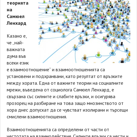
теорията
на
Самюел
Ленхард
Казано е,
че „най-
важната
дума във
всеки език
е взаимоотношение“ и взаимоотношенията са
установени и подхранвани, като резултат от връзките
между хората. Една от важните теории на социалните
мрежи, въведена от социолога Самюел Ленхард, е
свързана със силните и слабите връзки, и осигурява
прозорец на разбиране на това защо мнозинството от
хора днес допускат да се чувстват изолирани и търсещи
смислени взаимоотношения.
Взаимоотношенията са определени от части от
честотата на взаимодействие. Силните връзки са чести и