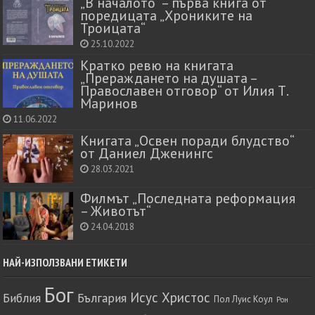
„В началото“ – първа книга от
поредицата „Хрониките на
Троицата“
25.10.2022
Кратко ревю на книгата
„Прераждането на душата –
Православен отговор“ от Илия Т.
Маринов
11.06.2022
Книгата „Освен поради блудство“
от Даниел Дженингс
28.03.2021
Филмът „Последната реформация
– Животът“
24.04.2018
НАЙ-ИЗПОЛЗВАНИ ЕТИКЕТИ
Бог
Исус Христос
Библия
България
Пол Луис Коул
Рон