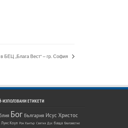
 в БЕЦ „Блага Вест“ – гр. София
Й-ИЗПОЛЗВАНИ ЕТИКЕТИ
Бог
Исус Христос
блия
България
 Луис Коул
баща
Рон Хънтър
Святия Дух
благовестие