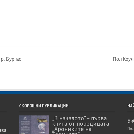
гр. Бургас
Пол Коул
СКОРОШНИ ПУБЛИКАЦИИ
НА
„В началото“ – първа
Би
книга от поредицата
„Хрониките на
Пол
ава