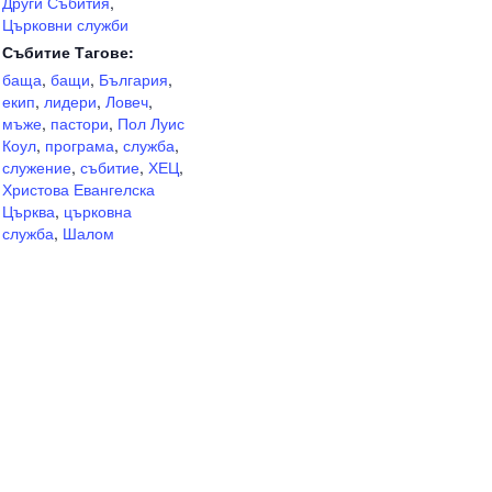
Други Събития
,
Църковни служби
Събитие Тагове:
баща
,
бащи
,
България
,
екип
,
лидери
,
Ловеч
,
мъже
,
пастори
,
Пол Луис
Коул
,
програма
,
служба
,
служение
,
събитие
,
ХЕЦ
,
Христова Евангелска
Църква
,
църковна
служба
,
Шалом