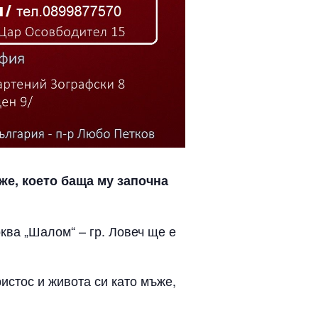
же, което баща му започна
ква „Шалом“ – гр. Ловеч ще е
истос и живота си като мъже,