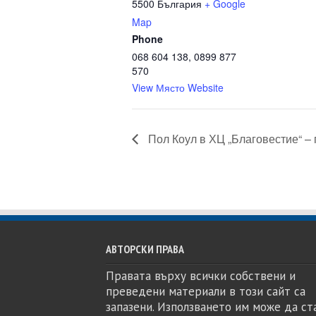
5500
България
+ Google
Map
Phone
068 604 138, 0899 877
570
View Място Website
Пол Коул в ХЦ „Благовестие“ – 
АВТОРСКИ ПРАВА
Правата върху всички собствени и
преведени материали в този сайт са
запазени. Използването им може да ст