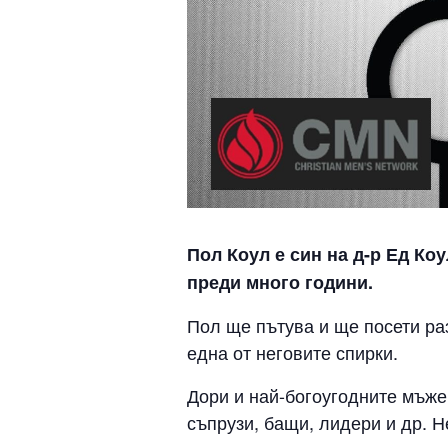
Пол Коул е син на д-р Ед К
преди много години.
Пол ще пътува и ще посети ра
една от неговите спирки.
Дори и най-богоугодните мъже 
съпрузи, бащи, лидери и др. Н