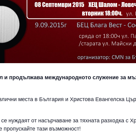
оул и продължава международното служение за мъ
злични места в България и Христова Евангелска Цър
се нуждаят от насърчаване за тяхната разходка с Хр
е пропускайте тази възможност!