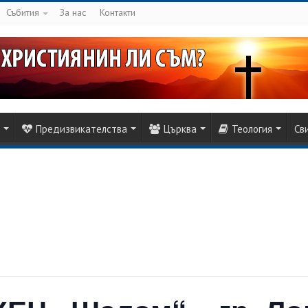
Събития
За нас
Контакти
Предизвикателства
Църква
Теология
Св