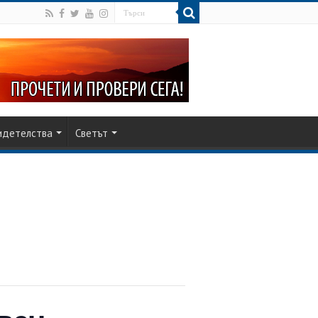
идетелства
Светът