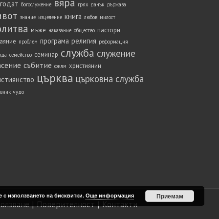
вяра
агодат
богослужение
грях
данък
държава
ивот
книга
знание
изцеление
любов
милост
олитва
мъже
пастори
наказание
общество
програма
религия
аяние
проблем
реформация
служба
служение
семинар
ода
семейство
асение
събитие
християнин
филм
църква
църковна служба
истиянство
вник
чудо
е с използването на бисквитки.
Още информация
Приемам
ползване
|
Поверителност
|
Контакти