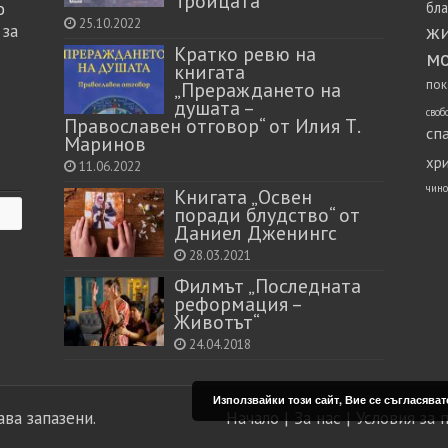
Троицата“
о
бл
25.10.2022
ж
 за
Кратко ревю на
м
книгата
пок
„Прераждането на
душата –
своб
Православен отговор“ от Илия Т.
сп
Маринов
хр
11.06.2022
чино
Книгата „Освен
поради блудство“ от
Даниел Дженингс
28.03.2021
Филмът „Последната
реформация –
Животът“
24.04.2018
Използвайки този сайт, Вие се съгласяват
ава запазени.
Начало
|
За нас
|
Условия за 