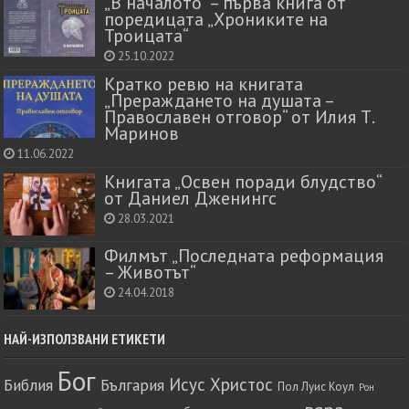
„В началото“ – първа книга от
поредицата „Хрониките на
Троицата“
25.10.2022
Кратко ревю на книгата
„Прераждането на душата –
Православен отговор“ от Илия Т.
Маринов
11.06.2022
Книгата „Освен поради блудство“
от Даниел Дженингс
28.03.2021
Филмът „Последната реформация
– Животът“
24.04.2018
НАЙ-ИЗПОЛЗВАНИ ЕТИКЕТИ
Бог
Исус Христос
Библия
България
Пол Луис Коул
Рон