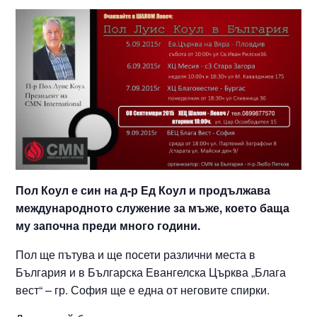
Пол Коул е син на д-р Ед Коул и продължава
международното служение за мъже, което баща
му започна преди много години.
Пол ще пътува и ще посети различни места в
България и в Българска Евангелска Църква „Блага
вест“ – гр. София ще е една от неговите спирки.