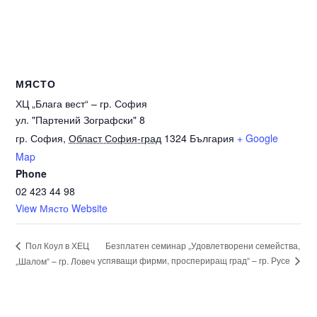
МЯСТО
ХЦ „Блага вест“ – гр. София
ул. "Партений Зографски" 8
гр. София
,
Област София-град
1324
България
+ Google
Map
Phone
02 423 44 98
View Място Website
Безплатен семинар „Удовлетворени семейства,
Пол Коул в ХЕЦ
успяващи фирми, проспериращ град“ – гр. Русе
„Шалом“ – гр. Ловеч