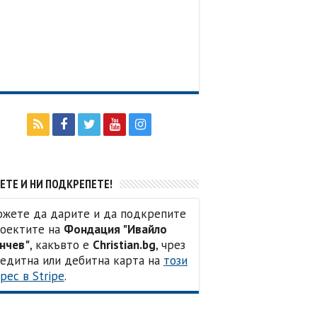
ЕТЕ И НИ ПОДКРЕПЕТЕ!
жете да дарите и да подкрепите
оектите на
Фондация "Ивайло
нчев"
, какъвто е
Christian.bg
, чрез
едитна или дебитна карта на
този
рес в Stripe
.