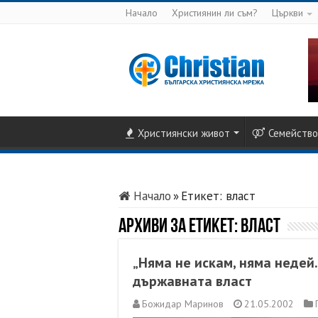
Начало
Християнин ли съм?
Църкви
Християнски живот
Семейство
Начало
»
Етикет:
власт
Архиви за етикет:
власт
„Няма не искам, няма недей. 
държавната власт
Божидар Маринов
21.05.2002