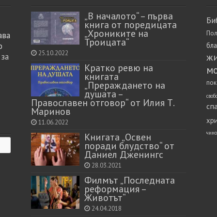
„В началото“ – първа
Би
книга от поредицата
„Хрониките на
Пол
ава
Троицата“
о
бл
25.10.2022
ж
 за
Кратко ревю на
м
книгата
пок
„Прераждането на
душата –
своб
Православен отговор“ от Илия Т.
сп
Маринов
хр
11.06.2022
чино
Книгата „Освен
поради блудство“ от
Даниел Дженингс
28.03.2021
Филмът „Последната
реформация –
Животът“
24.04.2018