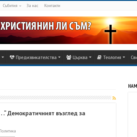
Събития
За нас
Контакти
Предизвикателства
Църква
Теология
Св
НАМ
. .“ Демократичният възглед за
Политика