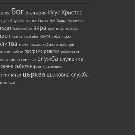
Бог
Исус Христос
блия
България
 Луис Коул
баща
Рон Хънтър
Святия Дух
благовестие
вяра
агодат
богослужение
грях
данък
държава
ивот
книга
знание
изцеление
любов
милост
олитва
мъже
пастори
наказание
общество
програма
религия
аяние
проблем
реформация
служба
служение
семинар
ода
семейство
асение
събитие
християнин
филм
църква
църковна служба
истиянство
вник
чудо