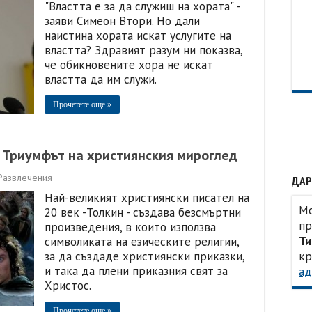
"Властта е за да служиш на хората" -
заяви Симеон Втори. Но дали
наистина хората искат услугите на
властта? Здравият разум ни показва,
че обикновените хора не искат
властта да им служи.
Прочетете още »
 Триумфът на християнския мироглед
Развлечения
ДАР
Най-великият християнски писател на
Мо
20 век -Толкин - създава безсмъртни
пр
произведения, в които използва
Ти
символиката на езическите религии,
за да създаде християнски приказки,
кр
и така да плени приказния свят за
ад
Христос.
Прочетете още »