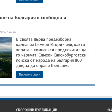
не на България в свободна и
Икономика
В своята първа предизборна
кампания Симеон Втори - или, както
хората с комплекси предпочитат да
го наричат, Симеон Сакскобурготски -
поиска от народа на България 800
дни, за да оправи България.
Прочетете още »
СКОРОШНИ ПУБЛИКАЦИИ
НА