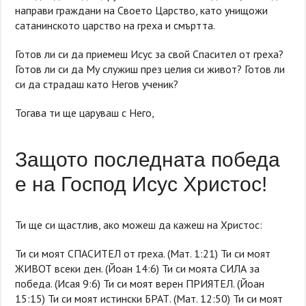
направи граждани на Своето Царство, като унищожи
сатанинското царство на греха и смъртта.
Готов ли си да приемеш Исус за свой Спасител от греха?
Готов ли си да Му служиш през целия си живот? Готов ли
си да страдаш като Негов ученик?
Тогава ти ще царуваш с Него,
Защото последната победа
е на Господ Исус Христос!
Ти ще си щастлив, ако можеш да кажеш на Христос:
Ти си моят СПАСИТЕЛ от греха. (Мат. 1:21) Ти си моят
ЖИВОТ всеки ден. (Йоан 14:6) Ти си моята СИЛА за
победа. (Исая 9:6) Ти си моят верен ПРИЯТЕЛ. (Йоан
15:15) Ти си моят истински БРАТ. (Мат. 12:50) Ти си моят