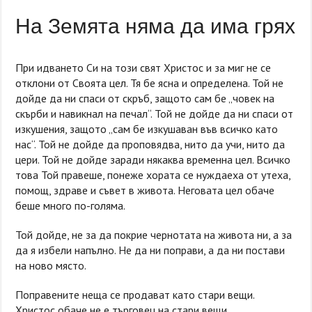
На Земята няма да има грях
При идването Си на този свят Христос и за миг не се
отклони от Своята цел. Тя бе ясна и определена. Той не
дойде да ни спаси от скръб, защото сам бе „човек на
скърби и навикнал на печал“. Той не дойде да ни спаси от
изкушения, защото „сам бе изкушаван във всичко като
нас“. Той не дойде да проповядва, нито да учи, нито да
цери. Той не дойде заради някаква временна цел. Всичко
това Той правеше, понеже хората се нуждаеха от утеха,
помощ, здраве и съвет в живота. Неговата цел обаче
беше много по-голяма.
Той дойде, не за да покрие чернотата на живота ни, а за
да я избели напълно. Не да ни поправи, а да ни постави
на ново място.
Поправените неща се продават като стари вещи.
Христос обаче не е търговец на стари вещи.