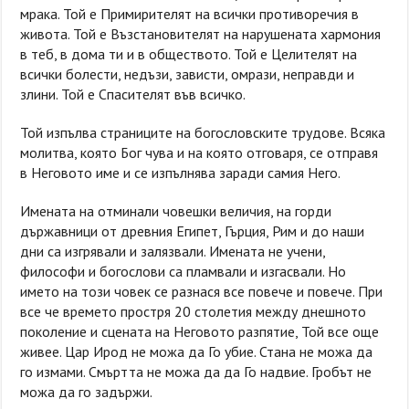
мрака. Той е Примирителят на всички противоречия в
живота. Той е Възстановителят на нарушената хармония
в теб, в дома ти и в обществото. Той е Целителят на
всички болести, недъзи, зависти, омрази, неправди и
злини. Той е Спасителят във всичко.
Той изпълва страниците на богословските трудове. Всяка
молитва, която Бог чува и на която отговаря, се отправя
в Неговото име и се изпълнява заради самия Него.
Имената на отминали човешки величия, на горди
държавници от древния Египет, Гърция, Рим и до наши
дни са изгрявали и залязвали. Имената не учени,
философи и богослови са пламвали и изгасвали. Но
името на този човек се разнася все повече и повече. При
все че времето простря 20 столетия между днешното
поколение и сцената на Неговото разпятие, Той все още
живее. Цар Ирод не можа да Го убие. Стана не можа да
го измами. Смъртта не можа да да Го надвие. Гробът не
можа да го задържи.