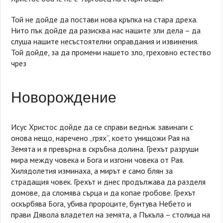
Той не дойде да постави нова кръпка на стара дреха.
Нито пък дойде да разисква нас нашите зли дела – да
слуша нашите несъстоятелни оправдания и извинения.
Той дойде, за да промени нашето зло, греховно естество
чрез
Новорождение
Исус Христос дойде да се справи веднъж завинаги с
онова нещо, наречено „грях“, което унищожи Рая на
Земята и я превърна в скръбна долина. Грехът разруши
мира между човека и Бога и изгони човека от Рая.
Хилядолетия изминаха, а мирът е само блян за
страдащия човек. Грехът и днес продължава да разделя
домове, да сломява сърца и да копае гробове. Грехът
оскърбява Бога, убива пророците, бунтува Небето и
прави Дявола владетел на земята, а Пъкъла – столица на