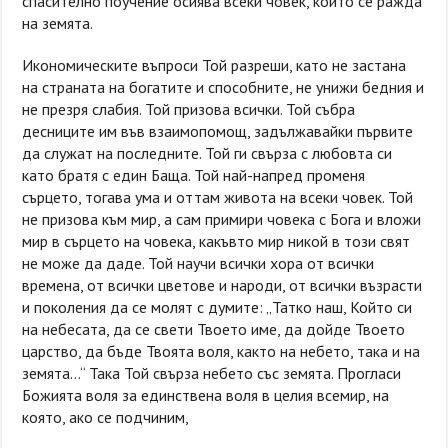
спасително поучение осиява всеки човек, който се ражда
на земята.
Икономическите въпроси Той разреши, като не застана
на страната на богатите и способните, не унижи бедния и
не презря слабия. Той призова всички. Той събра
десниците им във взаимопомощ, задължавайки първите
да служат на последните. Той ги свърза с любовта си
като братя с един Баща. Той най-напред променя
сърцето, тогава ума и оттам живота на всеки човек. Той
не призова към мир, а сам примири човека с Бога и вложи
мир в сърцето на човека, какъвто мир никой в този свят
не може да даде. Той научи всички хора от всички
времена, от всички цветове и народи, от всички възрасти
и поколения да се молят с думите: „Татко наш, Който си
на небесата, да се свети Твоето име, да дойде Твоето
царство, да бъде Твоята воля, както на небето, така и на
земята…“ Така Той свърза небето със земята. Прогласи
Божията воля за единствена воля в целия всемир, на
която, ако се подчиним,