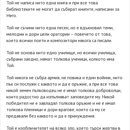
Той не написа нито една книга и при все това
библиотеките не могат да съберат книгите, написани за
Него.
Той не съчини нито една песен, но е вдъхновил теми,
мелодии и дори цели оратории – повечето от това,
което всички поети и композитори някога са писали.
Той не основа нито едно училище, но всички училища,
събрани заедно, нямат толкова ученици, колкото има
Той.
Той никога не събра армия, не повика и един войник, нито
пък си послужи с каквото и да е оръжие, а при все това
никой земен пълководец не е имал толкова доброволци,
които радостно да изпълняват заповедите му. Никой
победител не е завладял толкова оръжие и не е имал
толкова пленници и дори врагове, които са му се
предавали без каквото и да е принуждения.
Той е изобличителят на всяко зло, което търси жертви в