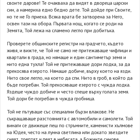
своите дарове! Те очакваха да видят в двореца царски
син, а намериха едно бедно дете. Той дойде при Своите,
но те не Го приеха. Всяка врата бе затворена за Него,
освен тази на обора. Първата нощ, когато се роди на
Земята, Той лежа на сламено легло при добитъка.
Проверете общинските регистри на градчето, където
живя, и вижте, че Той не само не притежаваше чифлици и
квартали в града, но нямаше и един сантиметър земя и
нито една тухла! Той не притежаваше дори лодка, за да
прекосява езерото. Нямаше добиче, върху което на язди.
Нито свое легло, на което да спи. Нито в гроб, в който да
бъде погребан. Той прекосяваше езерото с чужда лодка.
Яздеше чуждо добиче и често спеше върху голата земя.
Той дори бе погребан в чужда гробница.
Той не пътуваше със специални бързи влакове. Не
съкращаваше разстоянията с автомобили и самолети. Той
винаги се движеше пеш по стръмните, каменисти хълмове
на Юдея, често на лунна светлина или докато звездите
сияят, трептят и пеят в небесата, а Божиите синове