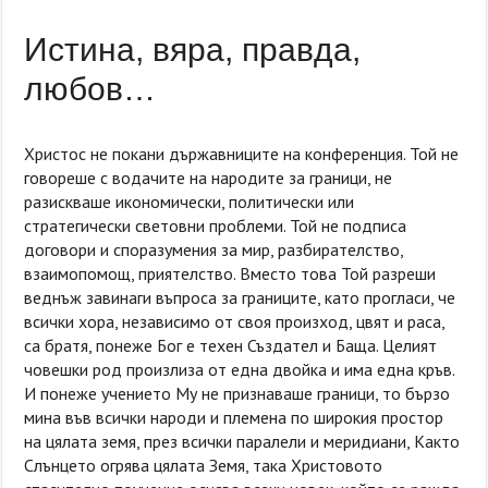
Истина, вяра, правда,
любов…
Христос не покани държавниците на конференция. Той не
говореше с водачите на народите за граници, не
разискваше икономически, политически или
стратегически световни проблеми. Той не подписа
договори и споразумения за мир, разбирателство,
взаимопомощ, приятелство. Вместо това Той разреши
веднъж завинаги въпроса за границите, като прогласи, че
всички хора, независимо от своя произход, цвят и раса,
са братя, понеже Бог е техен Създател и Баща. Целият
човешки род произлиза от една двойка и има една кръв.
И понеже учението Му не признаваше граници, то бързо
мина във всички народи и племена по широкия простор
на цялата земя, през всички паралели и меридиани, Както
Слънцето огрява цялата Земя, така Христовото