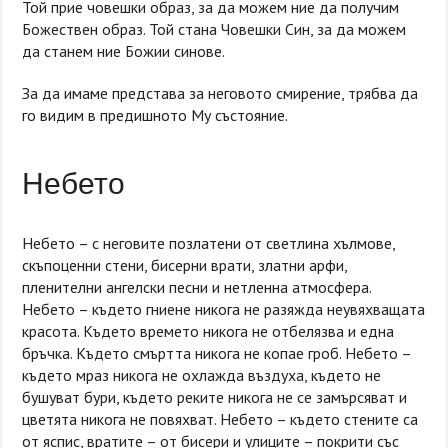
Той прие човешки образ, за да можем ние да получим
Божествен образ. Той стана Човешки Син, за да можем
да станем ние Божии синове.
За да имаме представа за неговото смирение, трябва да
го видим в предишното Му състояние.
Небето
Небето – с неговите позлатени от светлина хълмове,
скъпоценни стени, бисерни врати, златни арфи,
пленителни ангелски песни и нетленна атмосфера.
Небето – където гниене никога не разяжда неувяхващата
красота. Където времето никога не отбелязва и една
бръчка. Където смъртта никога не копае гроб. Небето –
където мраз никога не охлажда въздуха, където не
бушуват бури, където реките никога не се замърсяват и
цветята никога не повяхват. Небето – където стените са
от яспис, вратите – от бисери и улиците – покрити със