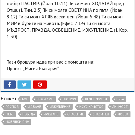
добър ПАСТИР. (Йоан 10:11) Ти си моят ХОДАТАЙ пред
Отца. (1 Тим. 2:5) Ти си моята СВЕТЛИНА по пътя. (Йоан
8:12) Ти си моят ХЛЯБ всеки ден. (Йоан 6:48) Ти си моят
МИР в бурите на живота. (Ефес. 2:14) Ти си моята
МЪДРОСТ, ПРАВДА, ОСВЕЩЕНИЕ, ИЗКУПЛЕНИЕ. (1 Кор.
1:30)
Тази брошура идва при вас с помощта на:
Проект „Мисия България“
Етикет
БОГ
БОЖИ СИН
БРОШУРА
ВЕЧЕН ЖИВОТ
ВЯРА
ГОСПОД
ИДВАНЕ
ИЗКУПЛЕНИЕ
ИСУС ХРИСТОС
ЛИЧНОСТ
НЕБЕ
ПОБЕДА
РАЖДАНЕ
СПАСЕНИЕ
СПАСИТЕЛ
ЧОВЕК
ЧОВЕШКИ СИН