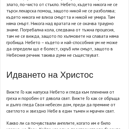
злато, по-чисто от стъкло. Небето, където никога не се
търси лекарска помощ, защото никой не се разболява;
където никога не влиза смъртта и никой не умира. Там
няма смърт. Никога над вратата не се окачва траурно
знаме. Погребална кола, следвана от тъжна процесия,
там не се вижда, защото по хълмовете на славата няма
гробища. Небето – където и най-способния ум не може
да определи що е болест, скръб или смърт, защото в
Небесния речник такива думи не съществуват.
Идването на Христос
Вижте Го как напуска Небето и гледа към пленения от
греха и поробен от дявола свят. Вижте Го как се обръща
и дълго гледа Своя небесен дом, преди да премине от
светлото и звездно Небе в един тъмен и мрачен свят.
Какво ли са почувствали ангелите, когато им е било