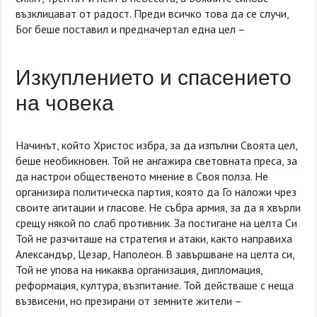
възклицават от радост. Преди всичко това да се случи,
Бог беше поставил и предначертал една цел –
Изкуплението и спасението
на човека
Начинът, който Христос избра, за да изпълни Своята цел,
беше необикновен. Той не ангажира световната преса, за
да настрои общественото мнение в Своя полза. Не
организира политическа партия, която да Го наложи чрез
своите агитации и гласове. Не събра армия, за да я хвърли
срещу някой по слаб противник. За постигане на целта Си
Той не разчиташе на стратегия и атаки, както направиха
Александър, Цезар, Наполеон. В завършване на целта си,
Той не упова на никаква организация, дипломация,
реформация, култура, възпитание. Той действаше с неща
възвисени, но презирани от земните жители –