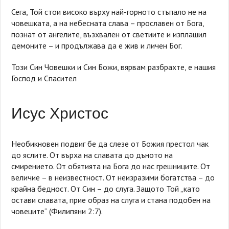
Сега, Той стои високо върху най-горното стъпало не на
човешката, а на небесната слава – прославен от Бога,
познат от ангелите, възхвален от светиите и изплашил
демоните – и продължава да е жив и личен Бог.
Този Син Човешки и Син Божи, вярвам разбрахте, е нашия
Господ и Спасител
Исус Христос
Необикновен подвиг бе да слезе от Божия престол чак
до яслите. От върха на славата до дъното на
смирението. От обятията на Бога до нас грешниците. От
величие – в неизвестност. От неизразими богатства – до
крайна бедност. От Син – до слуга. Защото Той „като
остави славата, прие образ на слуга и стана подобен на
човеците“ (Филипяни 2:7).