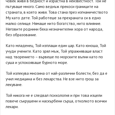
човек живя в бедност и израстна в неизвестност. Той не
пътуваше много. Само веднъж прекоси границите на
страната, в която живя. Това стана през изгнаничеството
Му като дете. Той работеше за прехраната си в едно
малко селище. Нямаше нито богатство, нито влияние.
Неговите роднини бяха незначителни хора от народа,
без образование.
Като младенец, Той изплаши един цар. Като юноша, Той
учуди учените. Като зрял мъж, Той упражняваше власт
над творението – вървеше по морските вълни като по
суша и успокояваше бурното море.
Той излекува мнозина от най-различни болести, без да е
учил медицина и без лекарства. Не взе нито грош за
лекуване.
Той никога не е следвал психология и при това изцели
повече съкрушени и наскърбени сърца, отколкото всички
лекари.