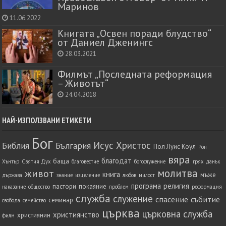
Маринов
11.06.2022
Книгата „Освен поради блудство“
от Даниел Дженингс
28.03.2021
Филмът „Последната реформация
– Животът“
24.04.2018
НАЙ-ИЗПОЛЗВАНИ ЕТИКЕТИ
Бог
Исус Христос
Библия
България
Пол Луис Коул
Рон
вяра
благодат
баща
Хънтър
Святия Дух
благовестие
богослужение
грях
данък
молитва
живот
книга
мъже
държава
знание
изцеление
любов
милост
програма
религия
пастори
покаяние
наказание
общество
проблем
реформация
служба
служение
спасение
събитие
семинар
свобода
семейство
църква
църковна служба
християнство
християнин
филм