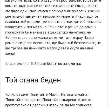
казано, че Този, Който хвърли в пространството бързите
комети, въртящи се светове и светещите слънца, Който
създаде един свят, пълен с причудливи животни, изящни
цветя, шуртящи ручеи, прозрачни морета и издигащи се
планини, който даде трептенето на звездите, блясъка на
планетите и сиянието на Слънцето, е решил да замени
пурпурната Си мантия за едно селско наметало; че
Вечния става едно малко дете; че този, върху Чиито
рамене се крепи вселената, ще бъде тъй безпомощен, че
ще трябва да лежи като малко дете в скута на една
жена!
Благоволение! Той беше богат, но заради нас
Той стана беден
Колко беден? Попитайте Мария, Неговата майка!
Попитайте овчарите! Попитайте мъдреците, които
пропътуваха от далечния изток, за да Му поднесат