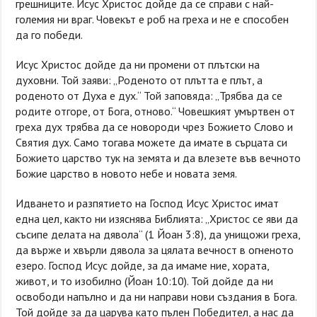
грешниците. Исус Христос дойде да се справи с най-
големия ни враг. Човекът е роб на греха и не е способен
да го победи.
Исус Христос дойде да ни промени от плътски на
духовни. Той заяви: „Роденото от плътта е плът, а
роденото от Духа е дух.“ Той заповяда: „Трябва да се
родите отгоре, от Бога, отново.“ Човешкият умъртвен от
греха дух трябва да се новороди чрез Божието Слово и
Святия дух. Само тогава можете да имате в сърцата си
Божието царство тук на земята и да влезете във вечното
Божие царство в новото небе и новата земя.
Идването и разпятието на Господ Исус Христос имат
една цел, както ни изяснява Библията: „Христос се яви да
съсипе делата на дявола“ (1 Йоан 3:8), да унищожи греха,
да върже и хвърли дявола за цялата вечност в огненото
езеро. Господ Исус дойде, за да имаме ние, хората,
живот, и то изобилно (Йоан 10:10). Той дойде да ни
освободи напълно и да ни направи нови създания в Бога.
Той дойде за да царува като пълен Победител, а нас да