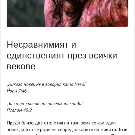
Несравнимият и
единственият през всички
векове
„Никога човек не е говорил като Него.“
Йоан 7:46
„Ти си по-красив от човешките чада.“
Псалом 45:2
Преди близо две столетия на тази земя се яви един
човек, който се роди не според законите на живота. Този