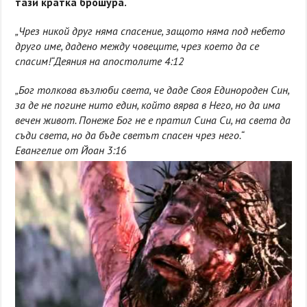
тази кратка брошура.
„Чрез никой друг няма спасение, защото няма под небето
друго име, дадено между човеците, чрез което да се
спасим!“
Деяния на апостолите 4:12
„Бог толкова възлюби света, че даде Своя Единороден Син,
за де не погине нито един, който вярва в Него, но да има
вечен живот. Понеже Бог не е пратил Сина Си, на света да
съди света, но да бъде светът спасен чрез него.“
Евангелие от Йоан 3:16