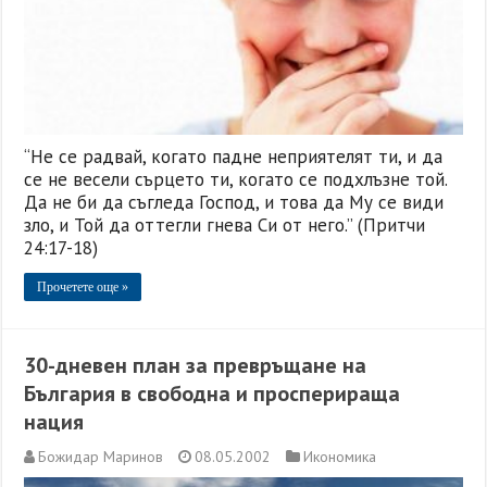
“Не се радвай, когато падне неприятелят ти, и да
се не весели сърцето ти, когато се подхлъзне той.
Да не би да съгледа Господ, и това да Му се види
зло, и Той да оттегли гнева Си от него.” (Притчи
24:17-18)
Прочетете още »
30-дневен план за превръщане на
България в свободна и просперираща
нация
Божидар Маринов
08.05.2002
Икономика