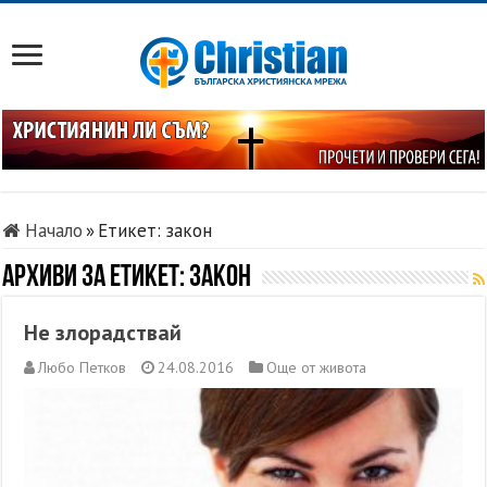
Начало
»
Етикет:
закон
Архиви за етикет:
закон
Не злорадствай
Любо Петков
24.08.2016
Още от живота