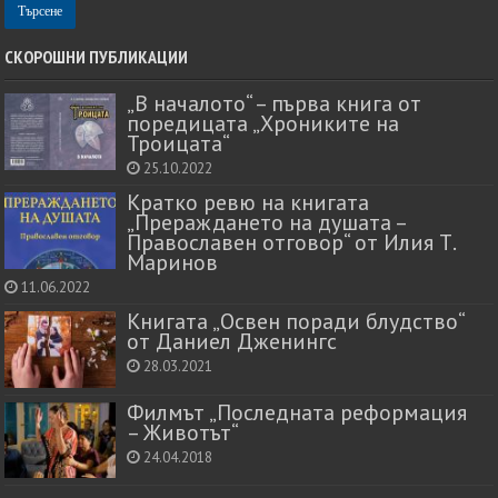
СКОРОШНИ ПУБЛИКАЦИИ
„В началото“ – първа книга от
поредицата „Хрониките на
Троицата“
25.10.2022
Кратко ревю на книгата
„Прераждането на душата –
Православен отговор“ от Илия Т.
Маринов
11.06.2022
Книгата „Освен поради блудство“
от Даниел Дженингс
28.03.2021
Филмът „Последната реформация
– Животът“
24.04.2018