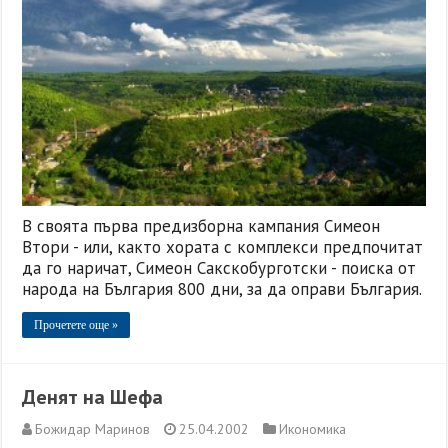
В своята първа предизборна кампания Симеон
Втори - или, както хората с комплекси предпочитат
да го наричат, Симеон Сакскобурготски - поиска от
народа на България 800 дни, за да оправи България.
Прочетете още »
Денят на Шефа
Божидар Маринов
25.04.2002
Икономика