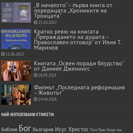
„В началото“ – първа книга от
поредицата „Хрониките на
Троицата“
25.10.2022
Кратко ревю на книгата
„Прераждането на душата –
Православен отговор“ от Илия Т.
Маринов
11.06.2022
Книгата „Освен поради блудство“
от Даниел Дженингс
28.03.2021
Филмът „Последната реформация
– Животът“
24.04.2018
НАЙ-ИЗПОЛЗВАНИ ЕТИКЕТИ
Бог
Исус Христос
Библия
България
Пол Луис Коул
Рон