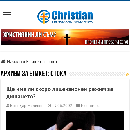
Начало
»
Етикет:
стока
Архиви за етикет:
стока
Ще има ли скоро лицензионен режим за
дишането?
Божидар Маринов
19.06.2002
Икономика