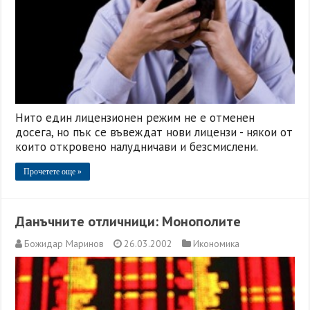
Нито един лицензионен режим не е отменен
досега, но пък се въвеждат нови лицензи - някои от
които откровено налудничави и безсмислени.
Прочетете още »
Данъчните отличници: Монополите
Божидар Маринов
26.03.2002
Икономика