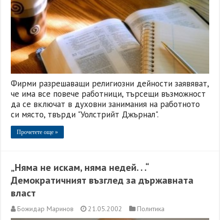
Фирми разрешаващи религиозни дейности заявяват,
че има все повече работници, търсещи възможност
да се включат в духовни занимания на работното
си място, твърди "Уолстрийт Джърнал".
Прочетете още »
„Няма не искам, няма недей. . .“
Демократичният възглед за държавната
власт
Божидар Маринов
21.05.2002
Политика