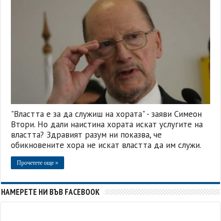
"Властта е за да служиш на хората" - заяви Симеон
Втори. Но дали наистина хората искат услугите на
властта? Здравият разум ни показва, че
обикновените хора не искат властта да им служи.
Прочетете още »
НАМЕРЕТЕ НИ ВЪВ FACEBOOK