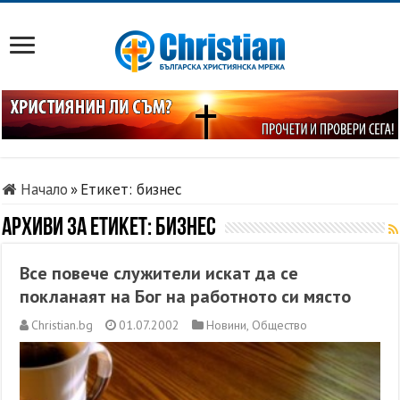
Начало
»
Етикет:
бизнес
Архиви за етикет:
бизнес
Все повече служители искат да се
покланаят на Бог на работното си място
Christian.bg
01.07.2002
Новини
,
Общество