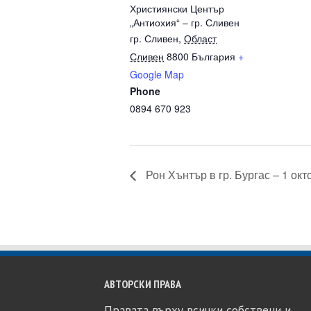
Християнски Център
„Антиохия“ – гр. Сливен
гр. Сливен
,
Област
Сливен
8800
България
+
Google Map
Phone
0894 670 923
Рон Хънтър в гр. Бургас – 1 ок
АВТОРСКИ ПРАВА
Правата върху всички собствени и