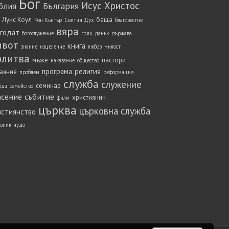
Бог
Исус Христос
блия
България
 Луис Коул
баща
Рон Хънтър
Святия Дух
благовестие
вяра
агодат
богослужение
грях
данък
държава
ивот
книга
знание
изцеление
любов
милост
олитва
мъже
пастори
наказание
общество
програма
религия
аяние
проблем
реформация
служба
служение
семинар
ода
семейство
асение
събитие
християнин
филм
църква
църковна служба
истиянство
вник
чудо