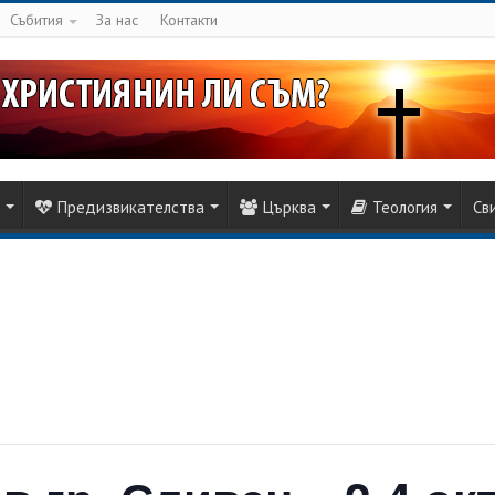
Събития
За нас
Контакти
Предизвикателства
Църква
Теология
Св