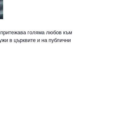
а притежава голяма любов към
ужи в църквите и на публични