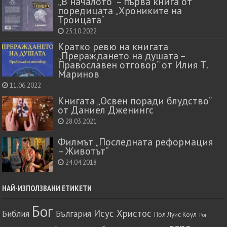
„В началото“ – първа книга от
поредицата „Хрониките на
Троицата“
25.10.2022
Кратко ревю на книгата
„Прераждането на душата –
Православен отговор“ от Илия Т.
Маринов
11.06.2022
Книгата „Освен поради блудство“
от Даниел Дженингс
28.03.2021
Филмът „Последната реформация
– Животът“
24.04.2018
НАЙ-ИЗПОЛЗВАНИ ЕТИКЕТИ
Бог
Исус Христос
Библия
България
Пол Луис Коул
Рон